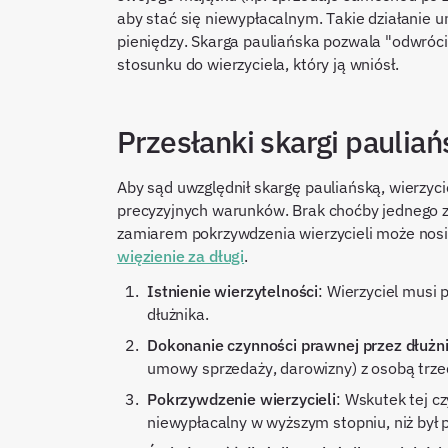
aby stać się niewypłacalnym. Takie działanie 
pieniędzy. Skarga pauliańska pozwala "odwrócić"
stosunku do wierzyciela, który ją wniósł.
Przesłanki skargi pauliań
Aby sąd uwzględnił skargę pauliańską, wierzyci
precyzyjnych warunków. Brak choćby jednego z 
zamiarem pokrzywdzenia wierzycieli może nosi
więzienie za długi
.
Istnienie wierzytelności
: Wierzyciel musi
dłużnika.
Dokonanie czynności prawnej przez dłużn
umowy sprzedaży, darowizny) z osobą trzec
Pokrzywdzenie wierzycieli
: Wskutek tej cz
niewypłacalny w wyższym stopniu, niż był