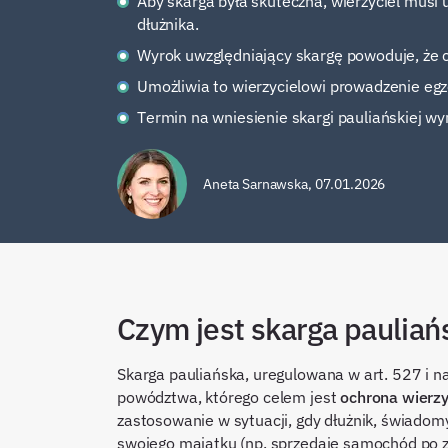
Aby skarga była skuteczna, wierzyciel musi 
dłużnika.
Wyrok uwzględniający skargę powoduje, że c
Umożliwia to wierzycielowi prowadzenie egzek
Termin na wniesienie skargi pauliańskiej wy
Aneta Sarnawska
,
07.01.2026
Czym jest skarga pauliań
Skarga pauliańska, uregulowana w art. 527 i n
powództwa, którego celem jest
ochrona wierzy
zastosowanie w sytuacji, gdy dłużnik, świadom
swojego majątku (np. sprzedaje samochód po za