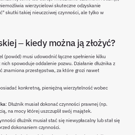
uniemożliwia wierzycielowi skuteczne odzyskanie
 skutki takiej nieuczciwej czynności, ale tylko w
skiej – kiedy można ją złożyć?
el (powód) musi udowodnić łączne spełnienie kilku
nich spowoduje oddalenie pozwu. Działanie dłużnika z
ć znamiona przestępstwa, za które grozi nawet
 posiadać konkretną, pieniężną wierzytelność wobec
ika
: Dłużnik musiał dokonać czynności prawnej (np.
ią, na mocy której uszczuplił swój majątek.
ynności dłużnik musiał stać się niewypłacalny lub stał się
 przed dokonaniem czynności.