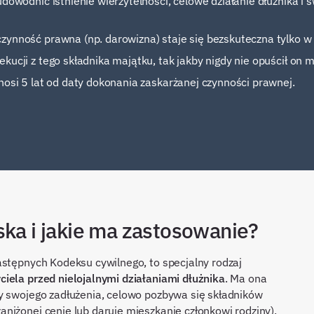
udowodnić istnienie wierzytelności, celowe działanie dłużnika i
zynność prawna (np. darowizna) staje się bezskuteczna tylko w
ucji z tego składnika majątku, tak jakby nigdy nie opuścił on m
nosi 5 lat od daty dokonania zaskarżanej czynności prawnej.
ska i jakie ma zastosowanie?
astępnych Kodeksu cywilnego, to specjalny rodzaj
ciela przed nielojalnymi działaniami dłużnika
. Ma ona
y swojego zadłużenia, celowo pozbywa się składników
niżonej cenie lub daruje mieszkanie członkowi rodziny),