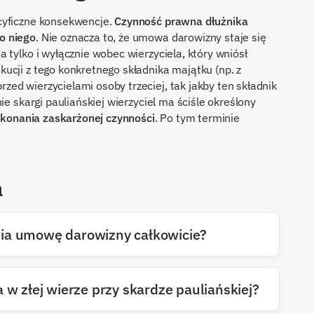
cyficzne konsekwencje.
Czynność prawna dłużnika
o niego
. Nie oznacza to, że umowa darowizny staje się
 tylko i wyłącznie wobec wierzyciela, który wniósł
ucji z tego konkretnego składnika majątku (np. z
ed wierzycielami osoby trzeciej, tak jakby ten składnik
ie skargi pauliańskiej wierzyciel ma ściśle określony
okonania zaskarżonej czynności
. Po tym terminie
a
nia umowę darowizny całkowicie?
 w złej wierze przy skardze pauliańskiej?