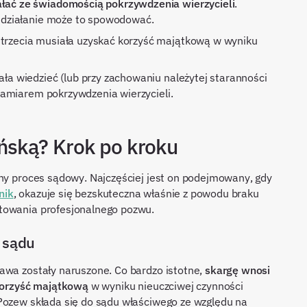
ałać ze świadomością pokrzywdzenia wierzycieli
.
o działanie może to spowodować.
 trzecia musiała uzyskać korzyść majątkową w wyniku
ała wiedzieć (lub przy zachowaniu należytej staranności
z zamiarem pokrzywdzenia wierzycieli.
ńską? Krok po kroku
any proces sądowy. Najczęściej jest on podejmowany, gdy
nik
, okazuje się bezskuteczna właśnie z powodu braku
towania profesjonalnego pozwu.
 sądu
awa zostały naruszone. Co bardzo istotne,
skargę wnosi
 korzyść majątkową
w wyniku nieuczciwej czynności
 Pozew składa się do sądu właściwego ze względu na