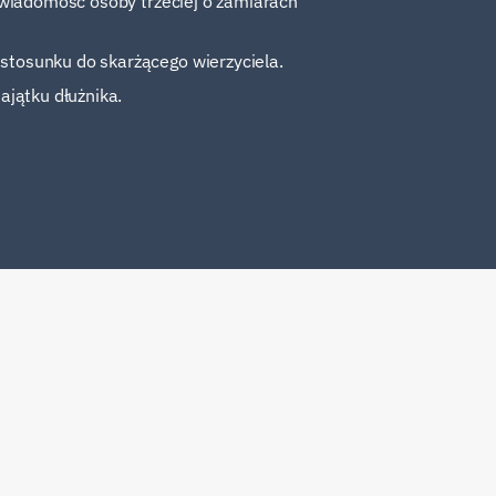
 świadomość osoby trzeciej o zamiarach
 stosunku do skarżącego wierzyciela.
ajątku dłużnika.