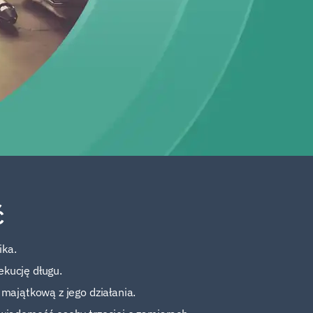
ć
ika.
ekucję długu.
 majątkową z jego działania.