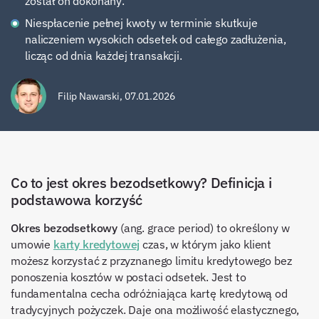
został on dokonany.
Niespłacenie pełnej kwoty w terminie skutkuje
naliczeniem wysokich odsetek od całego zadłużenia,
licząc od dnia każdej transakcji.
Filip Nawarski
,
07.01.2026
Co to jest okres bezodsetkowy? Definicja i
podstawowa korzyść
Okres bezodsetkowy
(ang. grace period) to określony w
umowie
karty kredytowej
czas, w którym jako klient
możesz korzystać z przyznanego limitu kredytowego bez
ponoszenia kosztów w postaci odsetek. Jest to
fundamentalna cecha odróżniająca kartę kredytową od
tradycyjnych pożyczek. Daje ona możliwość elastycznego,