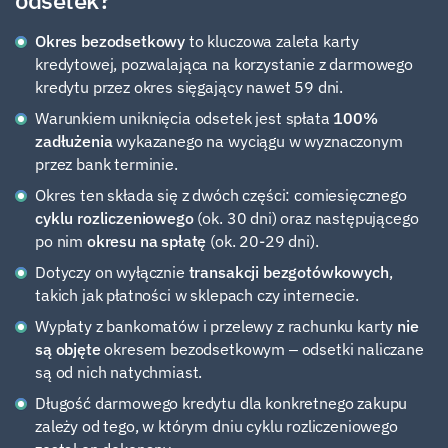
odsetek?
Okres bezodsetkowy
to kluczowa zaleta karty
kredytowej, pozwalająca na korzystanie z darmowego
kredytu przez okres sięgający nawet 59 dni.
Warunkiem uniknięcia odsetek jest spłata
100%
zadłużenia
wykazanego na wyciągu w wyznaczonym
przez bank terminie.
Okres ten składa się z dwóch części: comiesięcznego
cyklu rozliczeniowego
(ok. 30 dni) oraz następującego
po nim
okresu na spłatę
(ok. 20-29 dni).
Dotyczy on wyłącznie
transakcji bezgotówkowych
,
takich jak płatności w sklepach czy internecie.
Wypłaty z bankomatów i przelewy z rachunku karty
nie
są objęte
okresem bezodsetkowym – odsetki naliczane
są od nich natychmiast.
Długość darmowego kredytu dla konkretnego zakupu
zależy od tego, w którym dniu cyklu rozliczeniowego