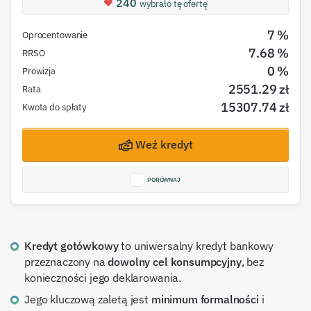
240
wybrało tę ofertę
7 %
Oprocentowanie
7.68 %
RRSO
0 %
Prowizja
2551.29 zł
Rata
15307.74 zł
Kwota do spłaty
Weź kredyt
PORÓWNAJ
Kredyt gotówkowy
to uniwersalny kredyt bankowy
przeznaczony na
dowolny cel konsumpcyjny
, bez
konieczności jego deklarowania.
Jego kluczową zaletą jest
minimum formalności
i