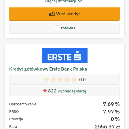
Więcej informacji
Weź kredyt
PORÓWNAJ
Kredyt gotówkowy Erste Bank Polska
0.0
822
wybrało tę ofertę
7.69 %
Oprocentowanie
7.97 %
RRSO
0 %
Prowizja
2556.37 zł
Rata