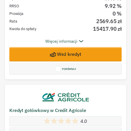
9.92 %
RRSO
0 %
Prowizja
2569.65 zł
Rata
15417.90 zł
Kwota do spłaty
Więcej informacji
Weź kredyt
PORÓWNAJ
Kredyt gotówkowy w Credit Agricole
4.0