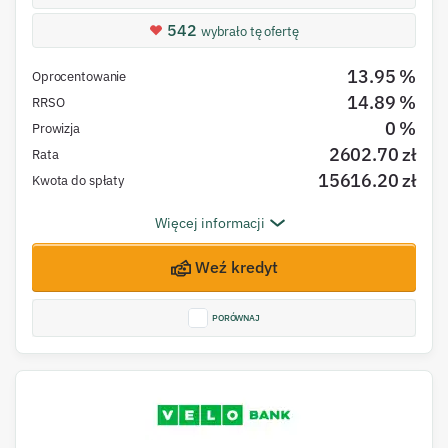
542
wybrało tę ofertę
13.95 %
Oprocentowanie
14.89 %
RRSO
0 %
Prowizja
2602.70 zł
Rata
15616.20 zł
Kwota do spłaty
Więcej informacji
Weź kredyt
PORÓWNAJ