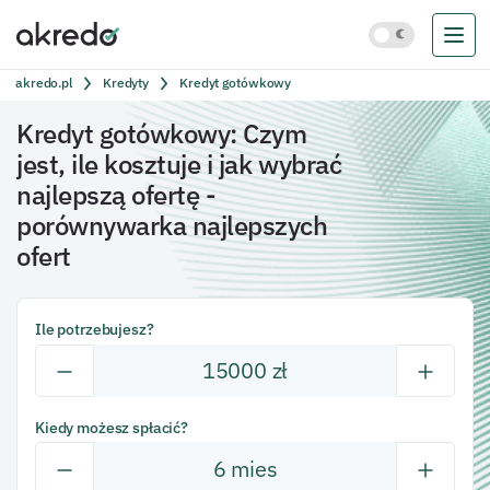
akredo.pl
Kredyty
Kredyt gotówkowy
Kredyt gotówkowy: Czym
jest, ile kosztuje i jak wybrać
najlepszą ofertę
-
porównywarka najlepszych
ofert
Ile potrzebujesz?
15000
zł
Kiedy możesz spłacić?
6
mies