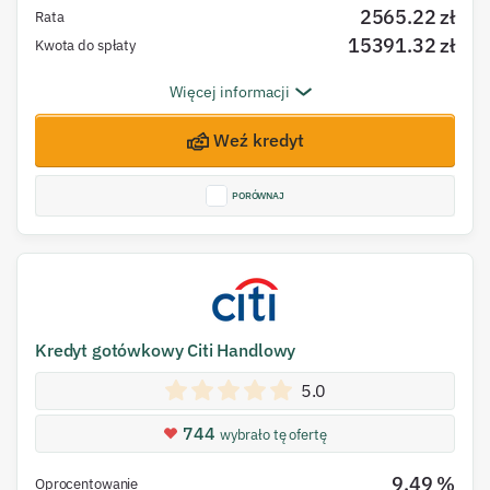
2565.22 zł
Rata
15391.32 zł
Kwota do spłaty
Więcej informacji
Weź kredyt
PORÓWNAJ
Kredyt gotówkowy Citi Handlowy
5.0
744
wybrało tę ofertę
9.49 %
Oprocentowanie