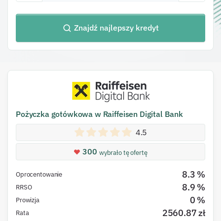
Znajdź najlepszy kredyt
Pożyczka gotówkowa w Raiffeisen Digital Bank
4.5
300
wybrało tę ofertę
8.3 %
Oprocentowanie
8.9 %
RRSO
0 %
Prowizja
2560.87 zł
Rata