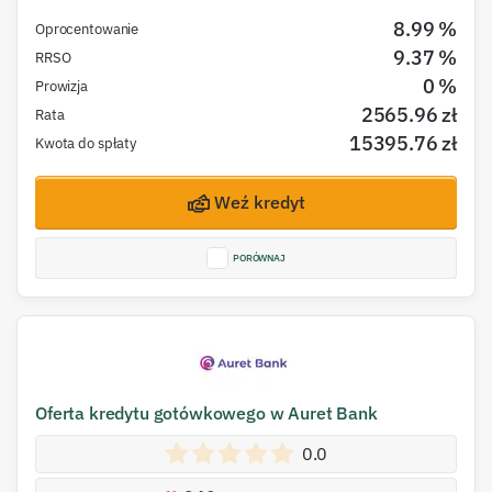
8.99 %
Oprocentowanie
9.37 %
RRSO
0 %
Prowizja
2565.96 zł
Rata
15395.76 zł
Kwota do spłaty
Weź kredyt
PORÓWNAJ
Oferta kredytu gotówkowego w Auret Bank
0.0