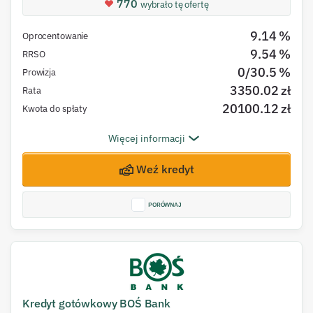
770
wybrało tę ofertę
9.14 %
Oprocentowanie
9.54 %
RRSO
0/30.5 %
Prowizja
3350.02 zł
Rata
20100.12 zł
Kwota do spłaty
Więcej informacji
Weź kredyt
PORÓWNAJ
Kredyt gotówkowy BOŚ Bank