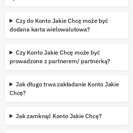
Czy do Konto Jakie Chcę może być
dodana karta wielowalutowa?
Czy Konto Jakie Chcę może być
prowadzone z partnerem/ partnerką?
Jak długo trwa zakładanie Konto Jakie
Chcę?
Jak zamknąć Konto Jakie Chcę?