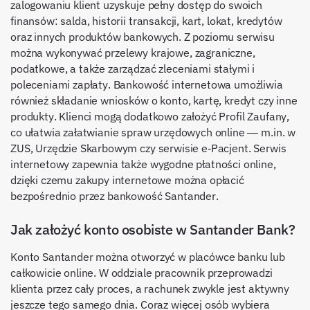
zalogowaniu klient uzyskuje pełny dostęp do swoich
finansów: salda, historii transakcji, kart, lokat, kredytów
oraz innych produktów bankowych. Z poziomu serwisu
można wykonywać przelewy krajowe, zagraniczne,
podatkowe, a także zarządzać zleceniami stałymi i
poleceniami zapłaty. Bankowość internetowa umożliwia
również składanie wniosków o konto, kartę, kredyt czy inne
produkty. Klienci mogą dodatkowo założyć Profil Zaufany,
co ułatwia załatwianie spraw urzędowych online — m.in. w
ZUS, Urzędzie Skarbowym czy serwisie e‑Pacjent. Serwis
internetowy zapewnia także wygodne płatności online,
dzięki czemu zakupy internetowe można opłacić
bezpośrednio przez bankowość Santander.
Jak założyć konto osobiste w Santander Bank?
Konto Santander można otworzyć w placówce banku lub
całkowicie online. W oddziale pracownik przeprowadzi
klienta przez cały proces, a rachunek zwykle jest aktywny
jeszcze tego samego dnia. Coraz więcej osób wybiera