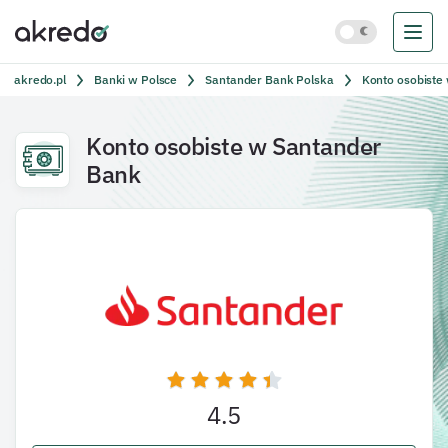
akredo.pl
Banki w Polsce
Santander Bank Polska
Konto osobiste
Konto osobiste w Santander
Bank
4.5