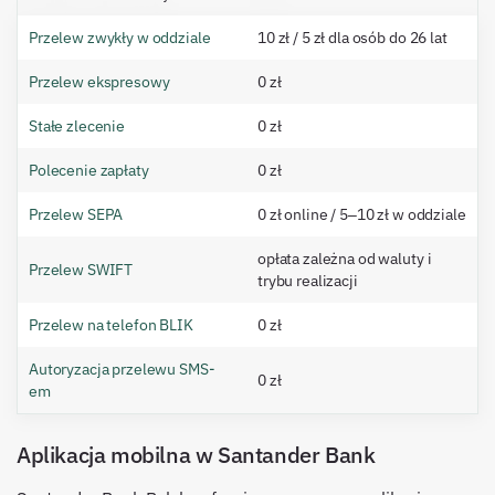
Przelew zwykły w oddziale
10 zł / 5 zł dla osób do 26 lat
Przelew ekspresowy
0 zł
Stałe zlecenie
0 zł
Polecenie zapłaty
0 zł
Przelew SEPA
0 zł online / 5–10 zł w oddziale
opłata zależna od waluty i
Przelew SWIFT
trybu realizacji
Przelew na telefon BLIK
0 zł
Autoryzacja przelewu SMS-
0 zł
em
Aplikacja mobilna w Santander Bank