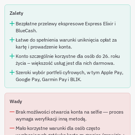
Zalety
Bezpłatne przelewy ekspresowe Express Elixir i
BlueCash.
Łatwe do spełnienia warunki uniknięcia opłat za
kartę i prowadzenie konta.
Konto szczególnie korzystne dla osób do 26. roku
życia – większość usług jest dla nich darmowa.
Szeroki wybór portfeli cyfrowych, w tym Apple Pay,
Google Pay, Garmin Pay i BLIK.
Wady
Brak możliwości otwarcia konta na selfie — proces
wymaga weryfikacji inną metodą.
Mało korzystne warunki dla osób często
wypłacających gotówkę kartą za granicą (prowizja +