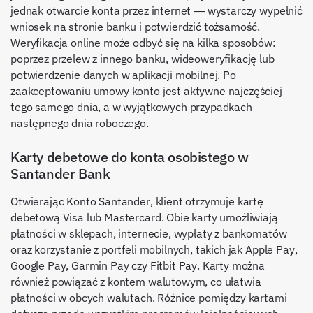
jednak otwarcie konta przez internet — wystarczy wypełnić
wniosek na stronie banku i potwierdzić tożsamość.
Weryfikacja online może odbyć się na kilka sposobów:
poprzez przelew z innego banku, wideoweryfikację lub
potwierdzenie danych w aplikacji mobilnej. Po
zaakceptowaniu umowy konto jest aktywne najczęściej
tego samego dnia, a w wyjątkowych przypadkach
następnego dnia roboczego.
Karty debetowe do konta osobistego w
Santander Bank
Otwierając Konto Santander, klient otrzymuje kartę
debetową Visa lub Mastercard. Obie karty umożliwiają
płatności w sklepach, internecie, wypłaty z bankomatów
oraz korzystanie z portfeli mobilnych, takich jak Apple Pay,
Google Pay, Garmin Pay czy Fitbit Pay. Karty można
również powiązać z kontem walutowym, co ułatwia
płatności w obcych walutach. Różnice pomiędzy kartami