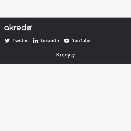
Twitter
LinkedIn
YouTube
Kredyty
Banki w Polsce
Konta
Płatności
Pożyczki pozabankowe
Oszczędności
Bezpieczeństwo