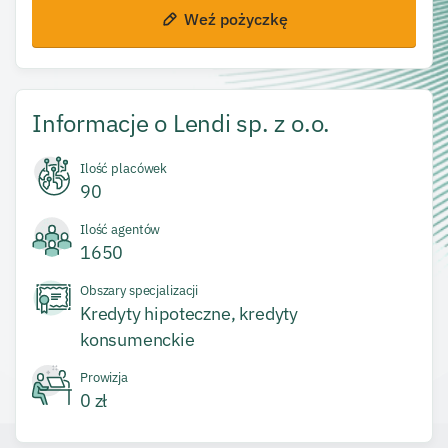
Weź pożyczkę
Informacje o
Lendi sp. z o.o.
Ilość placówek
90
Ilość agentów
1650
Obszary specjalizacji
Kredyty hipoteczne, kredyty
konsumenckie
Prowizja
0 zł