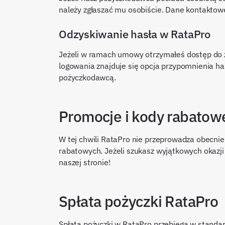
należy zgłaszać mu osobiście. Dane kontaktow
Odzyskiwanie hasła w RataPro
Jeżeli w ramach umowy otrzymałeś dostęp do z
logowania znajduje się opcja przypomnienia hasła
pożyczkodawcą.
Promocje i kody rabatow
W tej chwili RataPro nie przeprowadza obecni
rabatowych. Jeżeli szukasz wyjątkowych okazj
naszej stronie!
Spłata pożyczki RataPro
Spłata pożyczki w RataPro przebiega w stand