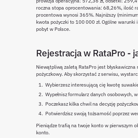
prowizja operacyjna: 572,36 zł, odsetki: 259,4
roczna stopa oprocentowania: 68,26%, ilość r
procentowa wynosi 365%. Najniższy (minimum)
kwota pożyczki to 100 000 zł. Ogólne warunki 
pobyt w Polsce.
Rejestracja w RataPro - 
Niewątpliwą zaletą RataPro jest błyskawiczna r
pożyczkowy. Aby skorzystać z serwisu, wystarc
Wybierzesz interesującą cię kwotę suwaki
Wypełnisz formularz danych osobowych, 
Poczekasz kilka chwil na decyzję pożyczko
Potwierdzisz swoją tożsamość poprzez w
Pieniądze trafią na twoje konto w pierwszym o
konto.