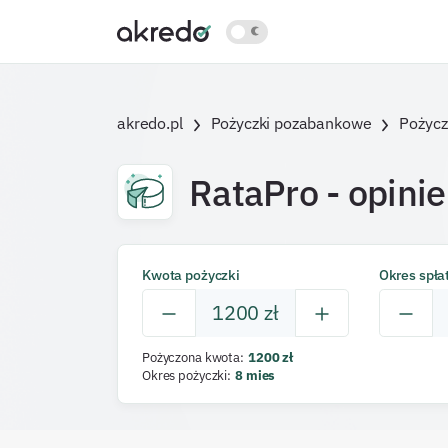
akredo.pl
Pożyczki pozabankowe
Pożycz
RataPro
- opinie
Kwota pożyczki
Okres spła
1200
zł
Pożyczona kwota
:
1200
zł
Okres pożyczki
:
8
mies