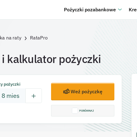
Pożyczki pozabankowe
Kre
ka na raty
RataPro
 i kalkulator pożyczki
ty pożyczki
Weź pożyczkę
8
mies
PORÓWNAJ