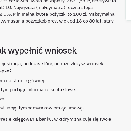
7 zł, całkowita kwota do zapłaty: 3831,83 zł, rzeczywista
at: 10. Najwyższa (maksymalna) roczna stopa
 0%. Minimalna kwota pożyczki to 100 zł, maksymalna
i wymagania pożyczkobiorcy: wiek od 18 do 80 lat, stały
jak wypełnić wniosek
ejestracja, podczas której od razu złożysz wniosek
zy że:
em na stronie głównej.
w tym podając informacje kontaktowe.
wą.
eryfikację, tym samym zawierając umowę.
kresie księgowania banku, w którym znajduje się twoje