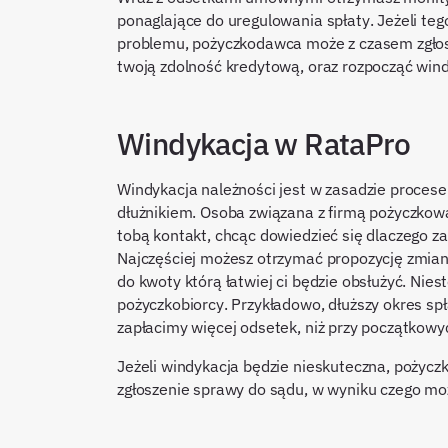
ponaglające do uregulowania spłaty. Jeżeli teg
problemu, pożyczkodawca może z czasem zgłosić
twoją zdolność kredytową, oraz rozpocząć wind
Windykacja w RataPro
Windykacja należności jest w zasadzie proce
dłużnikiem. Osoba związana z firmą pożyczkową
tobą kontakt, chcąc dowiedzieć się dlaczego z
Najczęściej możesz otrzymać propozycję zmia
do kwoty którą łatwiej ci będzie obsłużyć. Nie
pożyczkobiorcy. Przykładowo, dłuższy okres spł
zapłacimy więcej odsetek, niż przy początko
Jeżeli windykacja będzie nieskuteczna, poży
zgłoszenie sprawy do sądu, w wyniku czego moż