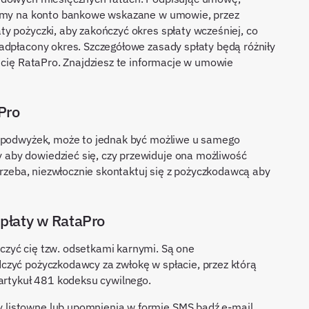
 sumy na konto bankowe wskazane w umowie, przez
y pożyczki, aby zakończyć okres spłaty wcześniej, co
adpłacony okres. Szczegółowe zasady spłaty będą różniły
 cię RataPro. Znajdziesz te informacje w umowie
Pro
h podwyżek, może to jednak być możliwe u samego
aby dowiedzieć się, czy przewiduje ona możliwość
otrzeba, niezwłocznie skontaktuj się z pożyczkodawcą aby
płaty w RataPro
zyć cię tzw. odsetkami karnymi. Są one
czyć pożyczkodawcy za zwłokę w spłacie, przez którą
 artykuł 481 kodeksu cywilnego.
listowne lub upomnienia w formie SMS bądź e-mail,