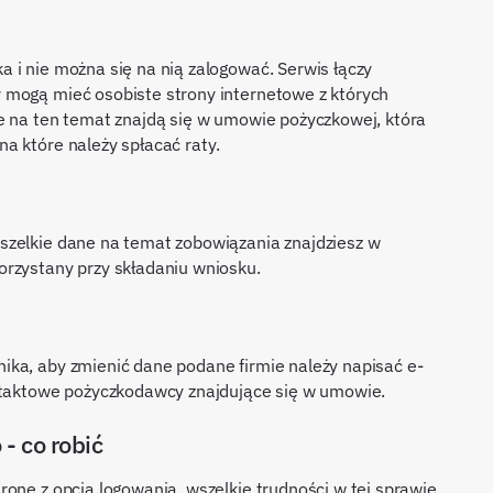
 i nie można się na nią zalogować. Serwis łączy
 mogą mieć osobiste strony internetowe z których
e na ten temat znajdą się w umowie pożyczkowej, która
a które należy spłacać raty.
szelkie dane na temat zobowiązania znajdziesz w
orzystany przy składaniu wniosku.
ika, aby zmienić dane podane firmie należy napisać e-
ontaktowe pożyczkodawcy znajdujące się w umowie.
- co robić
ronę z opcją logowania, wszelkie trudności w tej sprawie