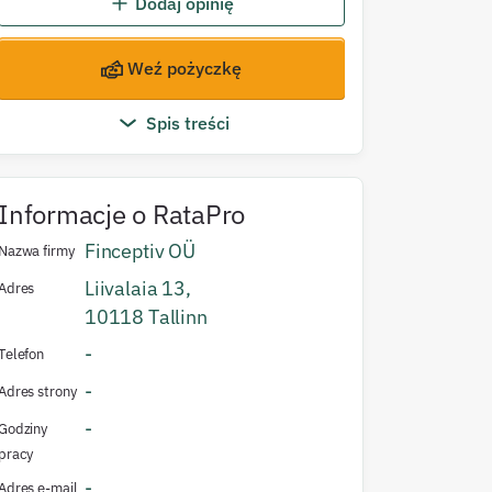
Dodaj opinię
Weź pożyczkę
Spis treści
Informacje o
RataPro
Finceptiv OÜ
Nazwa firmy
Liivalaia
13
,
Adres
10118
Tallinn
-
Telefon
-
Adres strony
-
Godziny
pracy
-
Adres e-mail