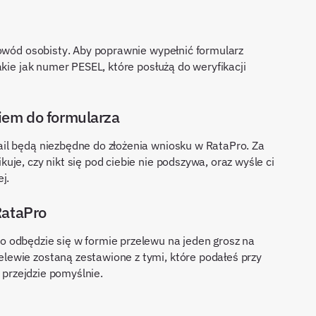
dowód osobisty. Aby poprawnie wypełnić formularz
akie jak numer PESEL, które posłużą do weryfikacji
iem do formularza
il będą niezbędne do złożenia wniosku w RataPro. Za
je, czy nikt się pod ciebie nie podszywa, oraz wyśle ci
j.
RataPro
 odbędzie się w formie przelewu na jeden grosz na
ewie zostaną zestawione z tymi, które podałeś przy
a przejdzie pomyślnie.