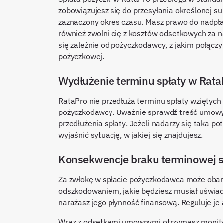
zobowiązujesz się do przesyłania określonej
zaznaczony okres czasu. Masz prawo do nadpłat
również zwolni cię z kosztów odsetkowych za n
się zależnie od pożyczkodawcy, z jakim połączy
pożyczkowej.
Wydłużenie terminu spłaty w Rata
RataPro nie przedłuża terminu spłaty wziętyc
pożyczkodawcy. Uważnie sprawdź treść umowy 
przedłużenia spłaty. Jeżeli nadarzy się taka p
wyjaśnić sytuację, w jakiej się znajdujesz.
Konsekwencje braku terminowej s
Za zwłokę w spłacie pożyczkodawca może obarc
odszkodowaniem, jakie będziesz musiał uświad
narażasz jego płynność finansową. Reguluje je
Wraz z odsetkami umownymi otrzymasz monity 