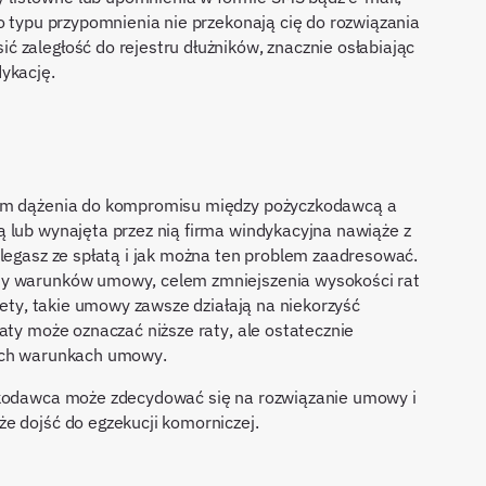
o typu przypomnienia nie przekonają cię do rozwiązania
 zaległość do rejestru dłużników, znacznie osłabiając
ykację.
sem dążenia do kompromisu między pożyczkodawcą a
 lub wynajęta przez nią firma windykacyjna nawiąże z
alegasz ze spłatą i jak można ten problem zaadresować.
ny warunków umowy, celem zmniejszenia wysokości rat
stety, takie umowy zawsze działają na niekorzyść
aty może oznaczać niższe raty, ale ostatecznie
wych warunkach umowy.
czkodawca może zdecydować się na rozwiązanie umowy i
e dojść do egzekucji komorniczej.