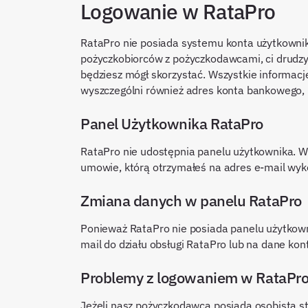
Logowanie w RataPro
RataPro nie posiada systemu konta użytkownika
pożyczkobiorców z pożyczkodawcami, ci drudzy
będziesz mógł skorzystać. Wszystkie informacj
wyszczególni również adres konta bankowego, n
Panel Użytkownika RataPro
RataPro nie udostępnia panelu użytkownika. W
umowie, którą otrzymałeś na adres e-mail wyk
Zmiana danych w panelu RataPro
Ponieważ RataPro nie posiada panelu użytkown
mail do działu obsługi RataPro lub na dane k
Problemy z logowaniem w RataPro 
Jeżeli nasz pożyczkodawca posiada osobistą st