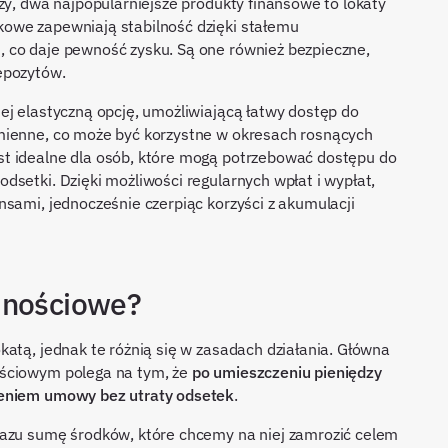
zy, dwa najpopularniejsze produkty finansowe to lokaty
owe zapewniają stabilność dzięki stałemu
 co daje pewność zysku. Są one również bezpieczne,
depozytów.
ej elastyczną opcję, umożliwiającą łatwy dostęp do
mienne, co może być korzystne w okresach rosnących
t idealne dla osób, które mogą potrzebować dostępu do
dsetki. Dzięki możliwości regularnych wpłat i wypłat,
nsami, jednocześnie czerpiąc korzyści z akumulacji
dnościowe?
katą, jednak te różnią się w zasadach działania. Główna
ościowym polega na tym, że
po umieszczeniu pieniędzy
zeniem umowy bez utraty odsetek
.
razu sumę środków, które chcemy na niej zamrozić celem