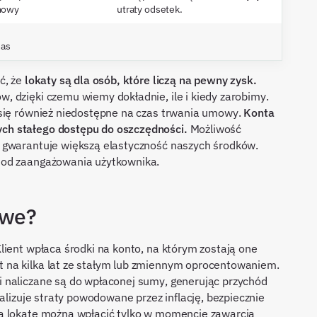
mowy
utraty odsetek.
zas
ć, że
lokaty są dla osób, które liczą na pewny zysk.
 dzięki czemu wiemy dokładnie, ile i kiedy zarobimy.
 się również niedostępne na czas trwania umowy.
Konta
ch stałego dostępu do oszczędności.
Możliwość
 gwarantuje większą elastyczność naszych środków.
 od zaangażowania użytkownika.
owe?
lient wpłaca środki na konto, na którym zostają one
 na kilka lat ze stałym lub zmiennym oprocentowaniem.
 naliczane są do wpłaconej sumy, generując przychód
malizuje straty powodowane przez inflację, bezpiecznie
a lokatę można wpłacić tylko w momencie zawarcia