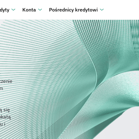
dyty
Konta
Pośrednicy kredytowi
y
czenie
ym
ą się
okatą
u i