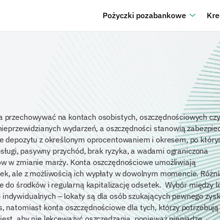
Pożyczki pozabankowe
Kre
na przechowywać na kontach osobistych, oszczędnościowych cz
 nieprzewidzianych wydarzeń, a oszczędności stanowią zabezpie
ie depozytu z określonym oprocentowaniem i okresem, po któr
obsługi, pasywny przychód, brak ryzyka, a wadami ograniczona
ów w zmianie marży. Konta oszczędnościowe umożliwiają
ek, ale z możliwością ich wypłaty w dowolnym momencie. Różni
ie do środków i regularną kapitalizację odsetek. Wybór między l
indywidualnych – lokaty są dla osób szukających pewnego zysk
, natomiast konta oszczędnościowe dla tych, którzy potrzebują
est, aby nie lekceważyć oszczędzania, ponieważ pieniądze