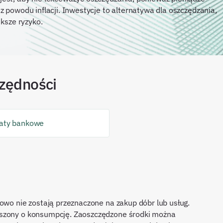
z powodu inflacji. Inwestycje to alternatywa dla oszczędzania,
ększe ryzyko.
zędności
aty bankowe
owo nie zostają przeznaczone na zakup dóbr lub usług.
jszony o konsumpcję. Zaoszczędzone środki można