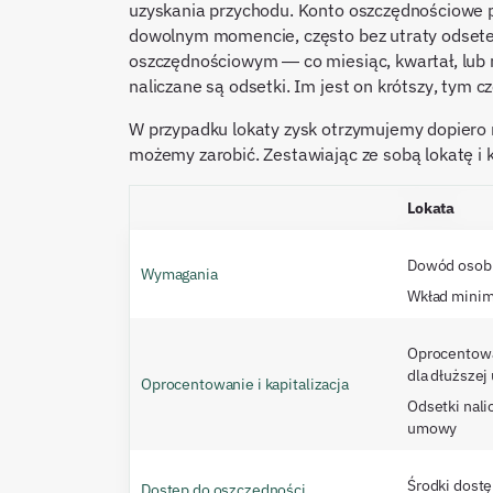
uzyskania przychodu. Konto oszczędnościowe 
dowolnym momencie, często bez utraty odsetek.
oszczędnościowym — co miesiąc, kwartał, lub r
naliczane są odsetki. Im jest on krótszy, tym 
W przypadku lokaty zysk otrzymujemy dopiero n
możemy zarobić. Zestawiając ze sobą lokatę i 
Lokata
Dowód osobi
Wymagania
Wkład minim
Oprocentow
dla dłuższe
Oprocentowanie i kapitalizacja
Odsetki nal
umowy
Środki dost
Dostęp do oszczędności