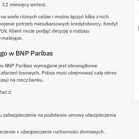
 12 miesięcy wstecz.
a wiele różnych celów i można łączyć kilka z nich.
ojenie potrzeb mieszkaniowych kredytobiorcy. Kredyt
PLN. Klient może podjąć decyzję o rodzaju
b malejące.
ego w BNP Paribas
ą w BNP Paribas wymagane jest obowiązkowe
h zdarzeń losowych. Polisa musi obejmować cały okres
esji na rzecz banku.
ać z:
ieczenie + ubezpieczenie ruchomości domowych.