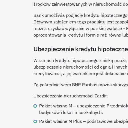
środków zainwestowanych w nieruchomość do
Bank umożliwia podjęcie kredytu hipotecznego n
Głównym założeniem tego produktu jest zaspok
można uzyskać wyłącznie w polskiej walucie - 
oprocentowania kredytu i formie rat: równe lu
Ubezpieczenie kredytu hipoteczn
W ramach kredytu hipotecznego z niską marż
ubezpieczenie nieruchomości od ognia i innyc
kredytowania, a jej warunkiem jest dokonanie c
Za pośrednictwem BNP Paribas można skorzyst
Ubezpieczenia nieruchomości Cardif:
Pakiet własne M – ubezpieczenie Przedmiotu zabezpieczenia na podstawie umowy ubezpieczenia
budynków i lokali mieszkalnych.
Pakiet własne M Plus – podstawowe ubezp