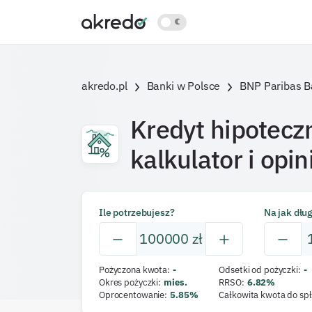
akredo.pl
Banki w Polsce
BNP Paribas B
Kredyt hipotecz
kalkulator i opin
Ile potrzebujesz?
Na jak dłu
100000
zł
Pożyczona kwota
:
-
Odsetki od pożyczki
:
-
Okres pożyczki
:
mies.
RRSO
:
6.82
%
Oprocentowanie
:
5.85
%
Całkowita kwota do spł