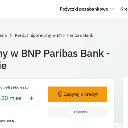
Pożyczki pozabankowe
Kre
ank
Kredyt hipoteczny w BNP Paribas Bank
ny w BNP Paribas Bank
-
ie
go potrzebujesz?
Zapytaj o kredyt
120
mies
PORÓWNAJ
aty
:
NaN
-