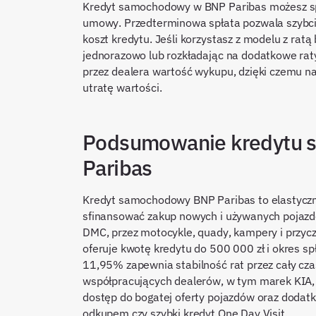
Kredyt samochodowy w BNP Paribas możesz s
umowy. Przedterminowa spłata pozwala szybcie
koszt kredytu. Jeśli korzystasz z modelu z ra
jednorazowo lub rozkładając na dodatkowe rat
przez dealera wartość wykupu, dzięki czemu na
utratę wartości.
Podsumowanie kredytu
Paribas
Kredyt samochodowy BNP Paribas to elastyczn
sfinansować zakup nowych i używanych pojazd
DMC, przez motocykle, quady, kampery i przycz
oferuje kwotę kredytu do 500 000 zł i okres s
11,95% zapewnia stabilność rat przez cały czas
współpracujących dealerów, w tym marek KIA, H
dostęp do bogatej oferty pojazdów oraz doda
odkupem czy szybki kredyt One Day Visit.