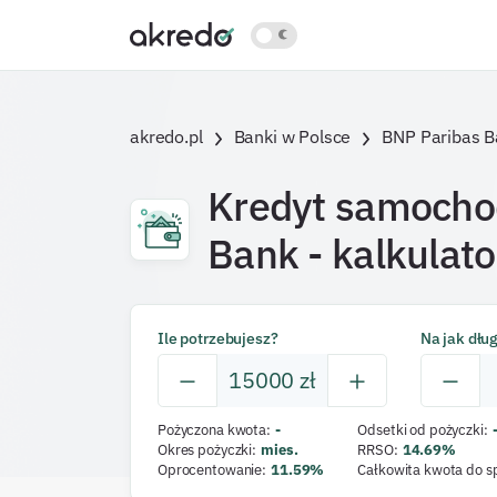
akredo.pl
Banki w Polsce
BNP Paribas B
Kredyt samocho
Bank
- kalkulato
Ile potrzebujesz?
Na jak dłu
15000
zł
Pożyczona kwota
:
-
Odsetki od pożyczki
:
Okres pożyczki
:
mies.
RRSO
:
14.69
%
Oprocentowanie
:
11.59
%
Całkowita kwota do s