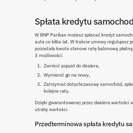
Spłata kredytu samocho
W BNP Paribas możesz spłacać kredyt samoch
auta co kilka lat. W trakcie umowy regulujesz 
pozostała kwota stanowi ratę balonową płatną 
3 możliwości:
zwrócić pojazd do dealera,
wymienić go na nowy,
zatrzymać dotychczasowy samochód, spłacając ratę balonową jednorazowo lub rozkładając ją na
kolejne raty.
Dzięki gwarantowanej przez dealera wartości w
utratę wartości.
Przedterminowa spłata kredytu 