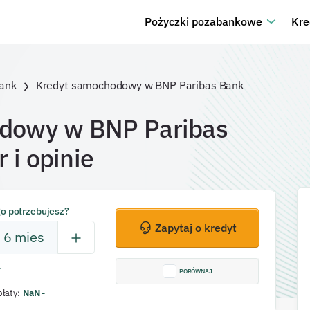
Pożyczki pozabankowe
Kre
ank
Kredyt samochodowy w BNP Paribas Bank
dowy w BNP Paribas
r i opinie
go potrzebujesz?
Zapytaj o kredyt
6
mies
-
PORÓWNAJ
płaty
:
NaN
-