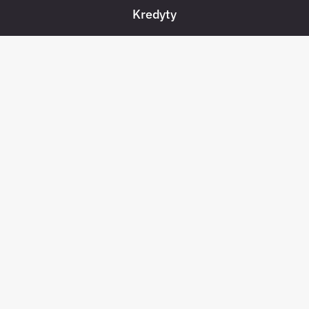
Kredyty
Banki w Polsce
Konta
Płatności
Pożyczki pozabankowe
Oszczędności
Bezpieczeństwo
Pośrednicy kredytowi
Zadłużenia
Pomoc socjalna w Polsce