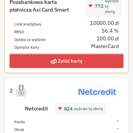
Pozabankowa karta
wybrało
772
tę
płatnicza Axi Card Smart
ofertę
10000.00 zł
Limit kredytowy
56.4 %
RRSO
100.00 zł
Opłata za wydanie
MasterCard
Operator karty
Załóż kartę
2
Netcredit
824
wybrało tę ofertę
-
Kwota
-
Okres