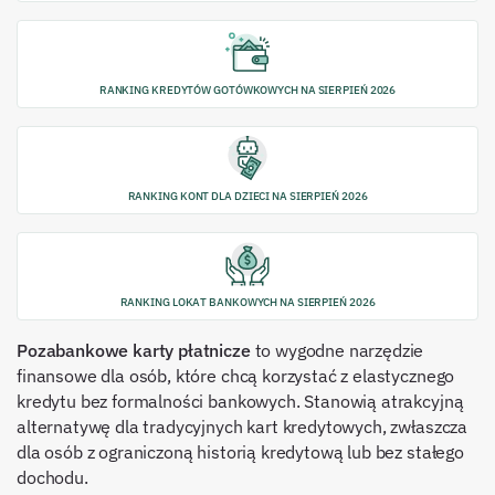
RANKING KREDYTÓW GOTÓWKOWYCH NA SIERPIEŃ 2026
RANKING KONT DLA DZIECI NA SIERPIEŃ 2026
RANKING LOKAT BANKOWYCH NA SIERPIEŃ 2026
Pozabankowe karty płatnicze
to wygodne narzędzie
finansowe dla osób, które chcą korzystać z elastycznego
kredytu bez formalności bankowych. Stanowią atrakcyjną
alternatywę dla tradycyjnych kart kredytowych, zwłaszcza
dla osób z ograniczoną historią kredytową lub bez stałego
dochodu.