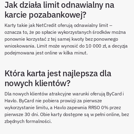
Jak działa limit odnawialny na
karcie pozabankowej?
Karty takie jak NetCredit oferują odnawialny limit –
oznacza to, że po spłacie wykorzystanych środków można
ponownie korzystać z tej samej kwoty bez ponownego
wnioskowania. Limit może wynosić do 10 000 zł, a decyzja
podejmowana jest online w kilka minut.
Która karta jest najlepsza dla
nowych klientów?
Dla nowych klientów atrakcyjne warunki oferują ByCard i
Havlo. ByCard nie pobiera prowizji za pierwsze
wykorzystanie limitu, a Havlo zapewnia RRSO 0% przez
pierwsze 30 dni. Obie karty dostępne są w pełni online, bez
zbędnych formalności.