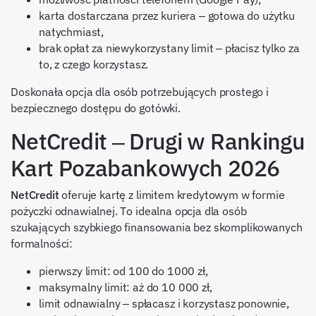
karta dostarczana przez kuriera – gotowa do użytku
natychmiast,
brak opłat za niewykorzystany limit – płacisz tylko za
to, z czego korzystasz.
Doskonała opcja dla osób potrzebujących prostego i
bezpiecznego dostępu do gotówki.
NetCredit – Drugi w Rankingu
Kart Pozabankowych 2026
NetCredit
oferuje kartę z limitem kredytowym w formie
pożyczki odnawialnej. To idealna opcja dla osób
szukających szybkiego finansowania bez skomplikowanych
formalności:
pierwszy limit: od 100 do 1000 zł,
maksymalny limit: aż do 10 000 zł,
limit odnawialny – spłacasz i korzystasz ponownie,