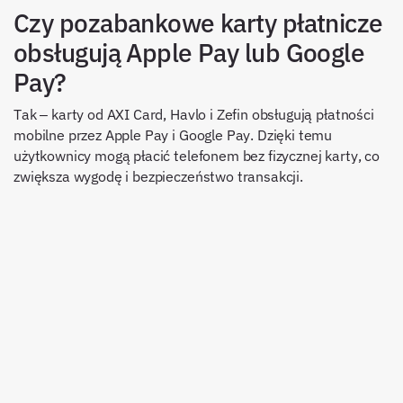
Czy pozabankowe karty płatnicze
obsługują Apple Pay lub Google
Pay?
Tak – karty od AXI Card, Havlo i Zefin obsługują płatności
mobilne przez Apple Pay i Google Pay. Dzięki temu
użytkownicy mogą płacić telefonem bez fizycznej karty, co
zwiększa wygodę i bezpieczeństwo transakcji.