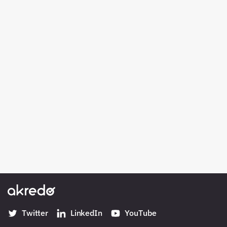
Twitter
LinkedIn
YouTube