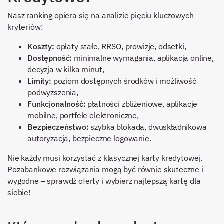
Nasz ranking opiera się na analizie pięciu kluczowych
kryteriów:
Koszty:
opłaty stałe, RRSO, prowizje, odsetki,
Dostępność:
minimalne wymagania, aplikacja online,
decyzja w kilka minut,
Limity:
poziom dostępnych środków i możliwość
podwyższenia,
Funkcjonalność:
płatności zbliżeniowe, aplikacje
mobilne, portfele elektroniczne,
Bezpieczeństwo:
szybka blokada, dwuskładnikowa
autoryzacja, bezpieczne logowanie.
Nie każdy musi korzystać z klasycznej karty kredytowej.
Pozabankowe rozwiązania mogą być równie skuteczne i
wygodne – sprawdź oferty i wybierz najlepszą kartę dla
siebie!