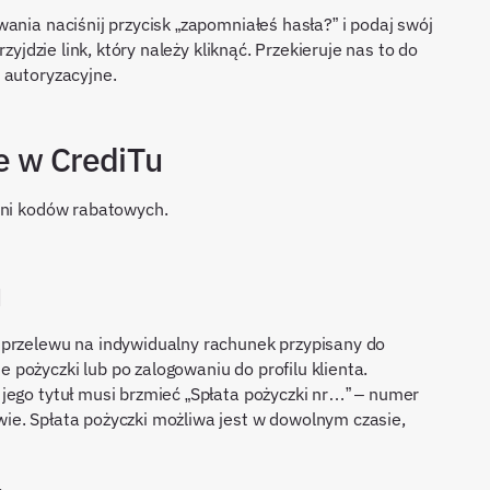
ania naciśnij przycisk „zapomniałeś hasła?” i podaj swój
zyjdzie link, który należy kliknąć. Przekieruje nas to do
 autoryzacyjne.
e w CrediTu
ani kodów rabatowych.
u
 przelewu na indywidualny rachunek przypisany do
pożyczki lub po zalogowaniu do profilu klienta.
jego tytuł musi brzmieć „Spłata pożyczki nr…” – numer
ie. Spłata pożyczki możliwa jest w dowolnym czasie,