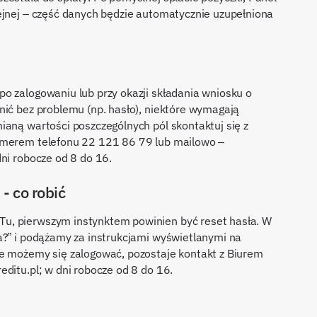
ejnej – część danych będzie automatycznie uzupełniona
o zalogowaniu lub przy okazji składania wniosku o
nić bez problemu (np. hasło), niektóre wymagają
ianą wartości poszczególnych pól skontaktuj się z
numerem telefonu 22 121 86 79 lub mailowo –
ni robocze od 8 do 16.
- co robić
u, pierwszym instynktem powinien być reset hasła. W
a?” i podążamy za instrukcjami wyświetlanymi na
ie możemy się zalogować, pozostaje kontakt z Biurem
ditu.pl; w dni robocze od 8 do 16.