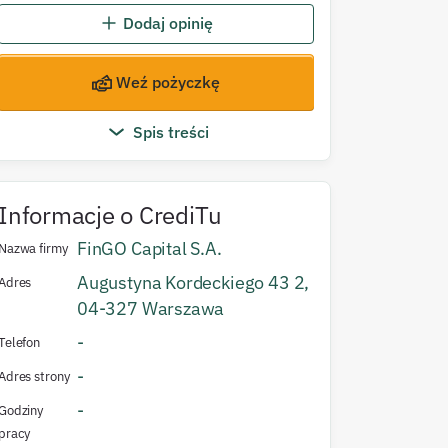
Dodaj opinię
Weź pożyczkę
Spis treści
Informacje o
CrediTu
FinGO Capital S.A.
Nazwa firmy
Augustyna Kordeckiego 43
2
,
Adres
04-327
Warszawa
-
Telefon
-
Adres strony
-
Godziny
pracy