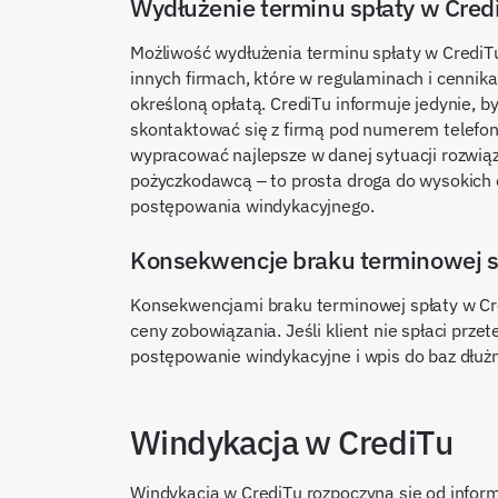
Wydłużenie terminu spłaty w Cred
Możliwość wydłużenia terminu spłaty w CrediTu
innych firmach, które w regulaminach i cennikac
określoną opłatą. CrediTu informuje jedynie, 
skontaktować się z firmą pod numerem telefon
wypracować najlepsze w danej sytuacji rozwiąz
pożyczkodawcą – to prosta droga do wysokich 
postępowania windykacyjnego.
Konsekwencje braku terminowej s
Konsekwencjami braku terminowej spłaty w Cred
ceny zobowiązania. Jeśli klient nie spłaci pr
postępowanie windykacyjne i wpis do baz dłuż
Windykacja w CrediTu
Windykacja w CrediTu rozpoczyna się od informa