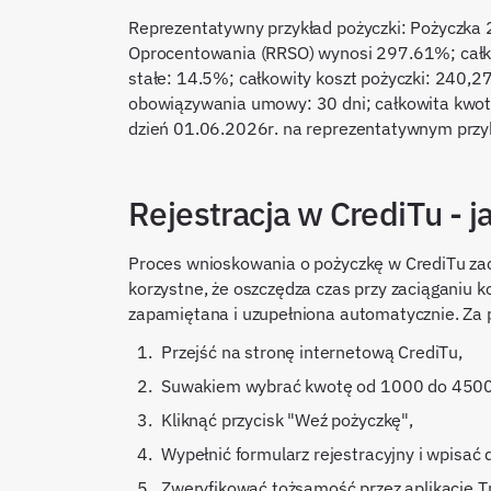
Reprezentatywny przykład pożyczki: Pożyczka 
Oprocentowania (RRSO) wynosi 297.61%; całko
stałe: 14.5%; całkowity koszt pożyczki: 240,27 
obowiązywania umowy: 30 dni; całkowita kwota
dzień 01.06.2026r. na reprezentatywnym przyk
Rejestracja w CrediTu - 
Proces wnioskowania o pożyczkę w CrediTu zaczy
korzystne, że oszczędza czas przy zaciąganiu k
zapamiętana i uzupełniona automatycznie. Za
przejść na stronę internetową CrediTu,
suwakiem wybrać kwotę od 1000 do 4500 
kliknąć przycisk "Weź pożyczkę",
wypełnić formularz rejestracyjny i wpisa
zweryfikować tożsamość przez aplikację T