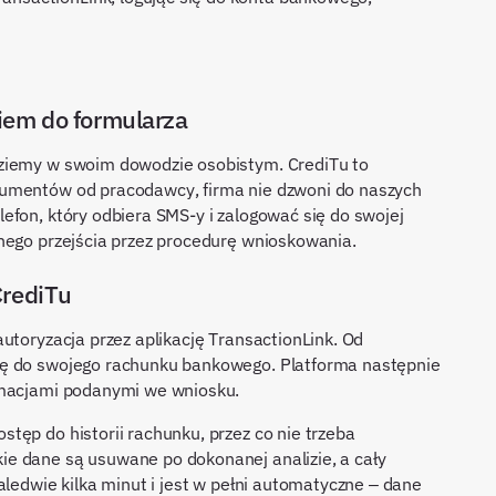
iem do formularza
dziemy w swoim dowodzie osobistym. CrediTu to
kumentów od pracodawcy, firma nie dzwoni do naszych
efon, który odbiera SMS-y i zalogować się do swojej
nego przejścia przez procedurę wnioskowania.
CrediTu
utoryzacja przez aplikację TransactionLink. Od
ię do swojego rachunku bankowego. Platforma następnie
rmacjami podanymi we wniosku.
tęp do historii rachunku, przez co nie trzeba
e dane są usuwane po dokonanej analizie, a cały
aledwie kilka minut i jest w pełni automatyczne – dane