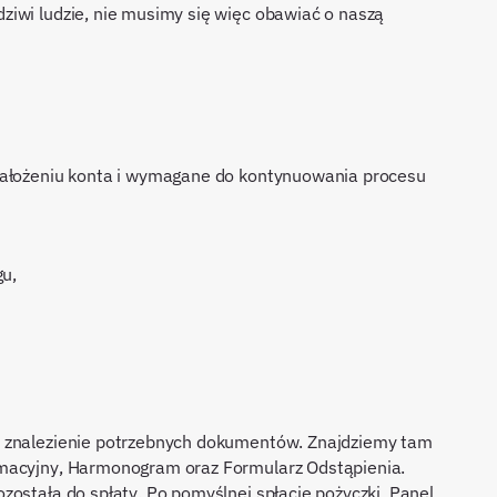
ziwi ludzie, nie musimy się więc obawiać o naszą
 założeniu konta i wymagane do kontynuowania procesu
gu,
e znalezienie potrzebnych dokumentów. Znajdziemy tam
rmacyjny, Harmonogram oraz Formularz Odstąpienia.
została do spłaty. Po pomyślnej spłacie pożyczki, Panel