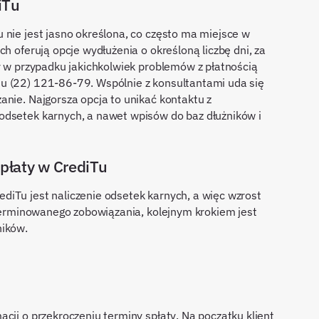
iTu
 nie jest jasno określona, co często ma miejsce w
h oferują opcje wydłużenia o określoną liczbę dni, za
by w przypadku jakichkolwiek problemów z płatnością
u (22) 121-86-79. Wspólnie z konsultantami uda się
anie. Najgorsza opcja to unikać kontaktu z
odsetek karnych, a nawet wpisów do baz dłużników i
płaty w CrediTu
iTu jest naliczenie odsetek karnych, a więc wzrost
zeterminowanego zobowiązania, kolejnym krokiem jest
ników.
cji o przekroczeniu terminy spłaty. Na początku klient