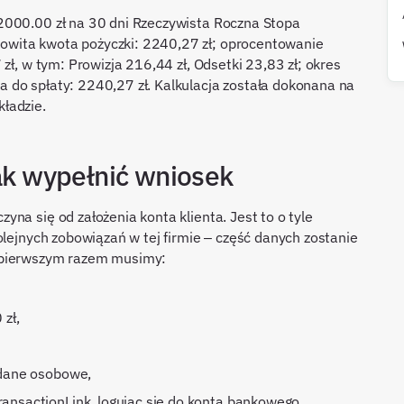
2000.00 zł na 30 dni Rzeczywista Roczna Stopa
wita kwota pożyczki: 2240,27 zł; oprocentowanie
zł, w tym: Prowizja 216,44 zł, Odsetki 23,83 zł; okres
 do spłaty: 2240,27 zł. Kalkulacja została dokonana na
ładzie.
jak wypełnić wniosek
na się od założenia konta klienta. Jest to o tyle
olejnych zobowiązań w tej firmie – część danych zostanie
 pierwszym razem musimy:
zł,
ć dane osobowe,
ransactionLink, logując się do konta bankowego,