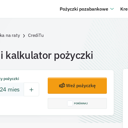
Pożyczki pozabankowe
Kre
ka na raty
CrediTu
 i kalkulator pożyczki
ty pożyczki
Weź pożyczkę
24
mies
PORÓWNAJ