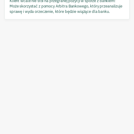
Klient wcale nie stoi na przegranej pozycji w sporze z bankiem!
Może skorzystać z pomocy Arbitra Bankowego, który przeanalizuje
sprawę i wyda orzeczenie, które będzie wiążące dla banku.