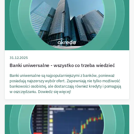
31.12.2025
Banki uniwersalne - wszystko co trzeba wiedzieć
Banki uniwersalne są najpopularniejszymi z banków, ponieważ
posiadają najszerszy wybór ofert. Zapewniają nie tylko możliwość
bankowości osobistej, ale dostarczają również kredyty i pomagają
w oszczędzaniu. Dowiedz się więcej!