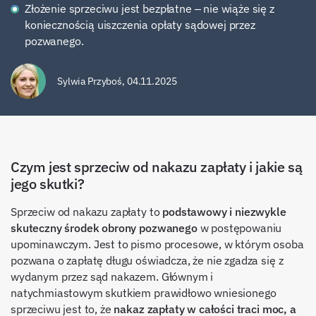
Złożenie sprzeciwu jest bezpłatne – nie wiąże się z
koniecznością uiszczenia opłaty sądowej przez
pozwanego.
Sylwia Przyboś
,
04.11.2025
Czym jest sprzeciw od nakazu zapłaty i jakie są
jego skutki?
Sprzeciw od nakazu zapłaty to
podstawowy i niezwykle
skuteczny środek obrony pozwanego
w postępowaniu
upominawczym. Jest to pismo procesowe, w którym osoba
pozwana o zapłatę długu oświadcza, że nie zgadza się z
wydanym przez sąd nakazem. Głównym i
natychmiastowym skutkiem prawidłowo wniesionego
sprzeciwu jest to, że
nakaz zapłaty w całości traci moc, a