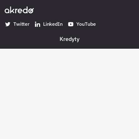
Twitter
LinkedIn
YouTube
Kredyty
Banki w Polsce
Konta
Płatności
Pożyczki pozabankowe
Oszczędności
Bezpieczeństwo
Pośrednicy kredytowi