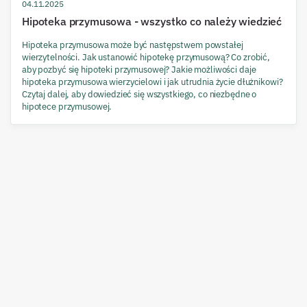
04.11.2025
Hipoteka przymusowa - wszystko co należy wiedzieć
Hipoteka przymusowa może być następstwem powstałej
wierzytelności. Jak ustanowić hipotekę przymusową? Co zrobić,
aby pozbyć się hipoteki przymusowej? Jakie możliwości daje
hipoteka przymusowa wierzycielowi i jak utrudnia życie dłużnikowi?
Czytaj dalej, aby dowiedzieć się wszystkiego, co niezbędne o
hipotece przymusowej.