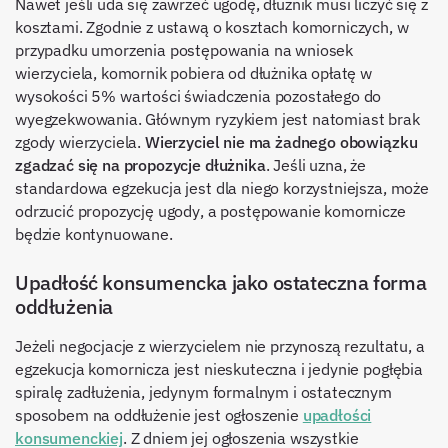
Nawet jeśli uda się zawrzeć ugodę, dłużnik musi liczyć się z
kosztami. Zgodnie z ustawą o kosztach komorniczych, w
przypadku umorzenia postępowania na wniosek
wierzyciela, komornik pobiera od dłużnika opłatę w
wysokości 5% wartości świadczenia pozostałego do
wyegzekwowania. Głównym ryzykiem jest natomiast brak
zgody wierzyciela.
Wierzyciel nie ma żadnego obowiązku
zgadzać się na propozycje dłużnika
. Jeśli uzna, że
standardowa egzekucja jest dla niego korzystniejsza, może
odrzucić propozycję ugody, a postępowanie komornicze
będzie kontynuowane.
Upadłość konsumencka jako ostateczna forma
oddłużenia
Jeżeli negocjacje z wierzycielem nie przynoszą rezultatu, a
egzekucja komornicza jest nieskuteczna i jedynie pogłębia
spiralę zadłużenia, jedynym formalnym i ostatecznym
sposobem na oddłużenie jest ogłoszenie
upadłości
konsumenckiej
. Z dniem jej ogłoszenia wszystkie