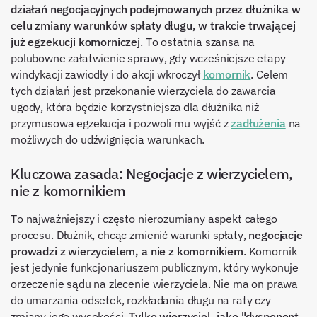
działań negocjacyjnych podejmowanych przez dłużnika w
celu zmiany warunków spłaty długu, w trakcie trwającej
już egzekucji komorniczej
. To ostatnia szansa na
polubowne załatwienie sprawy, gdy wcześniejsze etapy
windykacji zawiodły i do akcji wkroczył
komornik
. Celem
tych działań jest przekonanie wierzyciela do zawarcia
ugody, która będzie korzystniejsza dla dłużnika niż
przymusowa egzekucja i pozwoli mu wyjść z
zadłużenia
na
możliwych do udźwignięcia warunkach.
Kluczowa zasada: Negocjacje z wierzycielem,
nie z komornikiem
To najważniejszy i często nierozumiany aspekt całego
procesu. Dłużnik, chcąc zmienić warunki spłaty,
negocjacje
prowadzi z wierzycielem, a nie z komornikiem
. Komornik
jest jedynie funkcjonariuszem publicznym, który wykonuje
orzeczenie sądu na zlecenie wierzyciela. Nie ma on prawa
do umarzania odsetek, rozkładania długu na raty czy
zmiany jego wysokości.
Tylko wierzyciel, jako "dysponent