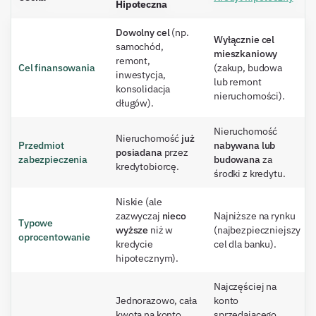
Hipoteczna
Dowolny cel
(np.
Wyłącznie cel
samochód,
mieszkaniowy
remont,
Cel finansowania
(zakup, budowa
inwestycja,
lub remont
konsolidacja
nieruchomości).
długów).
Nieruchomość
Nieruchomość
już
Przedmiot
nabywana lub
posiadana
przez
zabezpieczenia
budowana
za
kredytobiorcę.
środki z kredytu.
Niskie (ale
zazwyczaj
nieco
Najniższe na rynku
Typowe
wyższe
niż w
(najbezpieczniejszy
oprocentowanie
kredycie
cel dla banku).
hipotecznym).
Najczęściej na
Jednorazowo, cała
konto
kwota na konto
sprzedającego