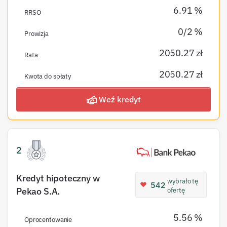
6.91 %
RRSO
0/2 %
Prowizja
2050.27 zł
Rata
2050.27 zł
Kwota do spłaty
Weź kredyt
2
Kredyt hipoteczny w
wybrało tę
542
Pekao S.A.
ofertę
5.56 %
Oprocentowanie