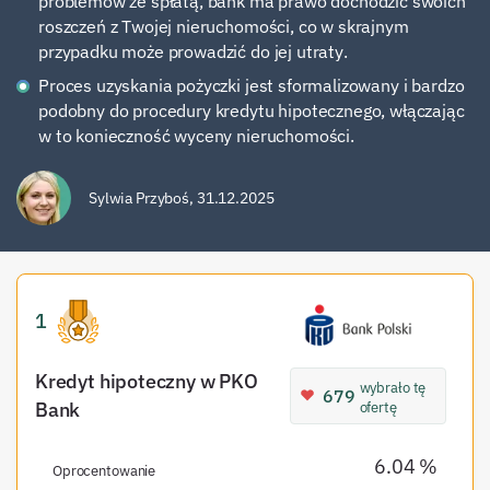
problemów ze spłatą, bank ma prawo dochodzić swoich
roszczeń z Twojej nieruchomości, co w skrajnym
przypadku może prowadzić do jej utraty.
Proces uzyskania pożyczki jest sformalizowany i bardzo
podobny do procedury kredytu hipotecznego, włączając
w to konieczność wyceny nieruchomości.
Sylwia Przyboś
,
31.12.2025
1
Kredyt hipoteczny w PKO
wybrało tę
679
Bank
ofertę
6.04 %
Oprocentowanie