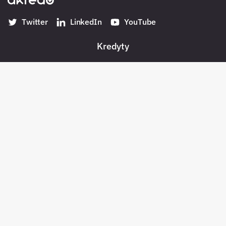
Twitter
LinkedIn
YouTube
Kredyty
Banki w Polsce
Konta
Płatności
Pożyczki pozabankowe
Oszczędności
Bezpieczeństwo
Pośrednicy kredytowi
Zadłużenia