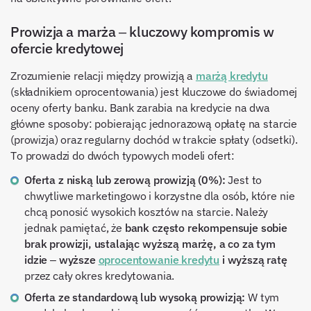
Prowizja a marża – kluczowy kompromis w
ofercie kredytowej
Zrozumienie relacji między prowizją a
marżą kredytu
(składnikiem oprocentowania) jest kluczowe do świadomej
oceny oferty banku. Bank zarabia na kredycie na dwa
główne sposoby: pobierając jednorazową opłatę na starcie
(prowizja) oraz regularny dochód w trakcie spłaty (odsetki).
To prowadzi do dwóch typowych modeli ofert:
Oferta z niską lub zerową prowizją (0%):
Jest to
chwytliwe marketingowo i korzystne dla osób, które nie
chcą ponosić wysokich kosztów na starcie. Należy
jednak pamiętać, że
bank często rekompensuje sobie
brak prowizji, ustalając wyższą marżę, a co za tym
idzie – wyższe
oprocentowanie kredytu
i wyższą ratę
przez cały okres kredytowania.
Oferta ze standardową lub wysoką prowizją:
W tym