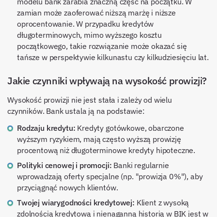
modelu bank zarabia znaczną część na początku. W
zamian może zaoferować niższą marżę i niższe
oprocentowanie. W przypadku kredytów
długoterminowych, mimo wyższego kosztu
początkowego, takie rozwiązanie może okazać się
tańsze w perspektywie kilkunastu czy kilkudziesięciu lat.
Jakie czynniki wpływają na wysokość prowizji?
Wysokość prowizji nie jest stała i zależy od wielu
czynników. Bank ustala ją na podstawie:
Rodzaju kredytu:
Kredyty gotówkowe, obarczone
wyższym ryzykiem, mają często wyższą prowizję
procentową niż długoterminowe kredyty hipoteczne.
Polityki cenowej i promocji:
Banki regularnie
wprowadzają oferty specjalne (np. "prowizja 0%"), aby
przyciągnąć nowych klientów.
Twojej wiarygodności kredytowej:
Klient z wysoką
zdolnością kredytową i nienaganną historią w BIK jest w