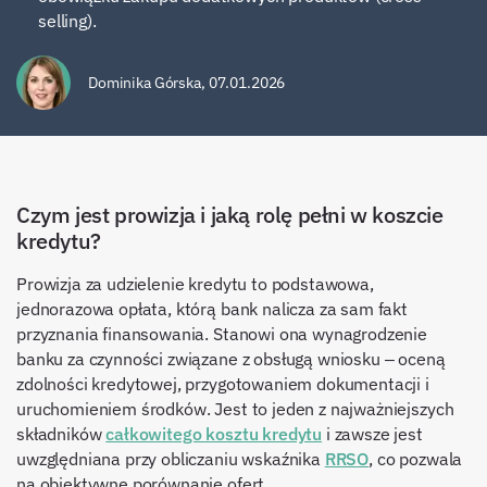
selling).
Dominika Górska
,
07.01.2026
Czym jest prowizja i jaką rolę pełni w koszcie
kredytu?
Prowizja za udzielenie kredytu to podstawowa,
jednorazowa opłata, którą bank nalicza za sam fakt
przyznania finansowania. Stanowi ona wynagrodzenie
banku za czynności związane z obsługą wniosku – oceną
zdolności kredytowej, przygotowaniem dokumentacji i
uruchomieniem środków. Jest to jeden z najważniejszych
składników
całkowitego kosztu kredytu
i zawsze jest
uwzględniana przy obliczaniu wskaźnika
RRSO
, co pozwala
na obiektywne porównanie ofert.