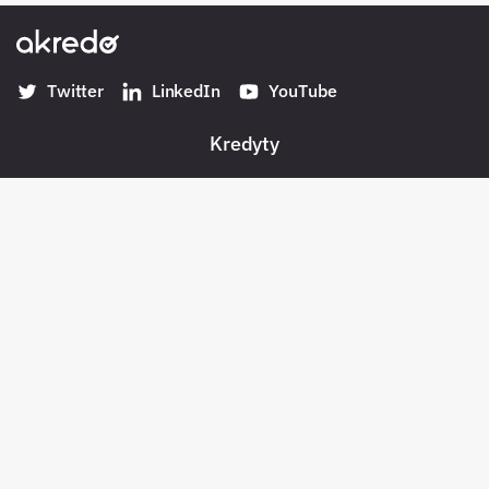
Twitter
LinkedIn
YouTube
Kredyty
Banki w Polsce
Konta
Płatności
Pożyczki pozabankowe
Oszczędności
Bezpieczeństwo
Pośrednicy kredytowi