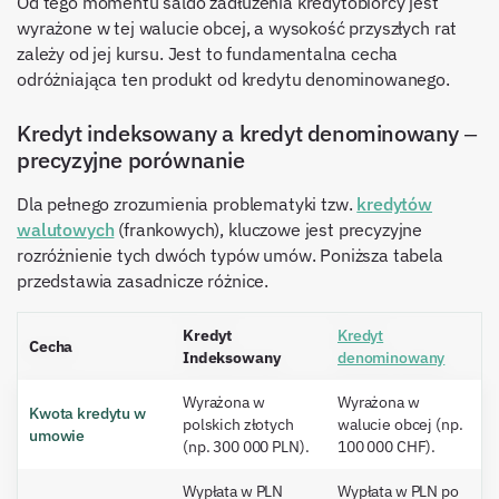
Od tego momentu saldo zadłużenia kredytobiorcy jest
wyrażone w tej walucie obcej, a wysokość przyszłych rat
zależy od jej kursu. Jest to fundamentalna cecha
odróżniająca ten produkt od kredytu denominowanego.
Kredyt indeksowany a kredyt denominowany –
precyzyjne porównanie
Dla pełnego zrozumienia problematyki tzw.
kredytów
walutowych
(frankowych), kluczowe jest precyzyjne
rozróżnienie tych dwóch typów umów. Poniższa tabela
przedstawia zasadnicze różnice.
Kredyt
Kredyt
Cecha
Indeksowany
denominowany
Wyrażona w
Wyrażona w
Kwota kredytu w
polskich złotych
walucie obcej (np.
umowie
(np. 300 000 PLN).
100 000 CHF).
Wypłata w PLN
Wypłata w PLN po