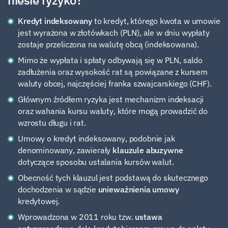
niesie ryzyko?
Kredyt indeksowany
to kredyt, którego kwota w umowie
jest wyrażona w złotówkach (PLN), ale w dniu wypłaty
zostaje przeliczona na walutę obcą (indeksowana).
Mimo że wypłata i spłaty odbywają się w PLN, saldo
zadłużenia oraz wysokość rat są powiązane z kursem
waluty obcej, najczęściej franka szwajcarskiego (CHF).
Głównym źródłem ryzyka jest mechanizm indeksacji
oraz wahania kursu waluty, które mogą prowadzić do
wzrostu długu i rat.
Umowy o kredyt indeksowany, podobnie jak
denominowany, zawierały
klauzule abuzywne
dotyczące sposobu ustalania kursów walut.
Obecność tych klauzul jest podstawą do skutecznego
dochodzenia w sądzie
unieważnienia umowy
kredytowej.
Wprowadzona w 2011 roku tzw.
ustawa