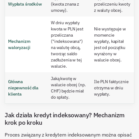
Wypłata środków
(kwota znana z
przeliczeniu kwoty
umowy).
z waluty obcej.
W dniu wypłaty
kwota w PLN jest
Nie występuje w
przeliczana
momencie
Mechanizm
("indeksowana")
wypłaty, kapitał
waloryzacji
na walutę obcą,
jest od początku
tworząc saldo
wyrażony w
zadłużenia w tej
walucie obcej.
walucie.
Jaką kwotę w
Główna
Ile PLN faktycznie
walucie obcej (np.
niepewność dla
otrzyma w dniu
CHF) będzie miał
klienta
wypłaty.
do spłaty.
Jak działa kredyt indeksowany? Mechanizm
krok po kroku
Proces związany z kredytem indeksowanym można opisać