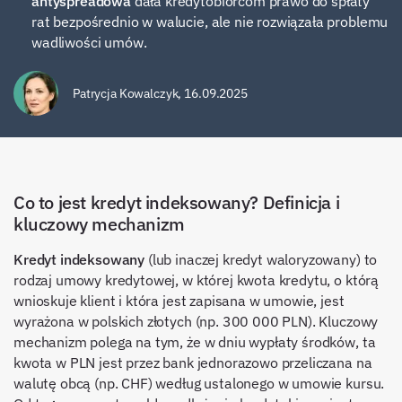
antyspreadowa
dała kredytobiorcom prawo do spłaty
rat bezpośrednio w walucie, ale nie rozwiązała problemu
wadliwości umów.
Patrycja Kowalczyk
,
16.09.2025
Co to jest kredyt indeksowany? Definicja i
kluczowy mechanizm
Kredyt indeksowany
(lub inaczej kredyt waloryzowany) to
rodzaj umowy kredytowej, w której kwota kredytu, o którą
wnioskuje klient i która jest zapisana w umowie, jest
wyrażona w polskich złotych (np. 300 000 PLN). Kluczowy
mechanizm polega na tym, że w dniu wypłaty środków, ta
kwota w PLN jest przez bank jednorazowo przeliczana na
walutę obcą (np. CHF) według ustalonego w umowie kursu.