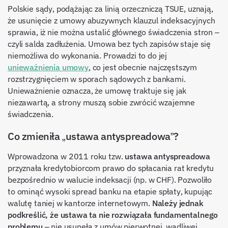
Polskie sądy, podążając za linią orzeczniczą TSUE, uznają,
że usunięcie z umowy abuzywnych klauzul indeksacyjnych
sprawia, iż nie można ustalić głównego świadczenia stron –
czyli salda zadłużenia. Umowa bez tych zapisów staje się
niemożliwa do wykonania. Prowadzi to do jej
unieważnienia umowy
, co jest obecnie najczęstszym
rozstrzygnięciem w sporach sądowych z bankami.
Unieważnienie oznacza, że umowę traktuje się jak
niezawartą, a strony muszą sobie zwrócić wzajemne
świadczenia.
Co zmieniła „ustawa antyspreadowa”?
Wprowadzona w 2011 roku tzw.
ustawa antyspreadowa
przyznała kredytobiorcom prawo do spłacania rat kredytu
bezpośrednio w walucie indeksacji (np. w CHF). Pozwoliło
to ominąć wysoki spread banku na etapie spłaty, kupując
walutę taniej w kantorze internetowym.
Należy jednak
podkreślić, że ustawa ta nie rozwiązała fundamentalnego
problemu
– nie usunęła z umów pierwotnej, wadliwej