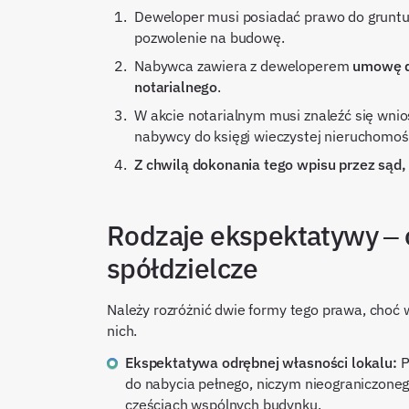
Deweloper musi posiadać prawo do gruntu 
pozwolenie na budowę.
Nabywca zawiera z deweloperem
umowę 
notarialnego
.
W akcie notarialnym musi znaleźć się wni
nabywcy do księgi wieczystej nieruchomości
Z chwilą dokonania tego wpisu przez sąd
Rodzaje ekspektatywy –
spółdzielcze
Należy rozróżnić dwie formy tego prawa, choć
nich.
Ekspektatywa odrębnej własności lokalu:
P
do nabycia pełnego, niczym nieograniczoneg
częściach wspólnych budynku.