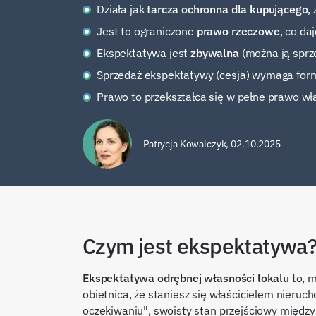
Działa jak
tarcza ochronna dla kupującego
,
Jest to ograniczone
prawo rzeczowe
, co da
Ekspektatywa jest
zbywalna
(można ją sprz
Sprzedaż ekspektatywy (cesja) wymaga form
Prawo to przekształca się w pełne prawo 
Patrycja Kowalczyk
,
02.10.2025
Czym jest ekspektatywa? D
Ekspektatywa odrębnej własności lokalu
to, m
obietnica, że staniesz się właścicielem nieru
oczekiwaniu", swoisty stan przejściowy międ