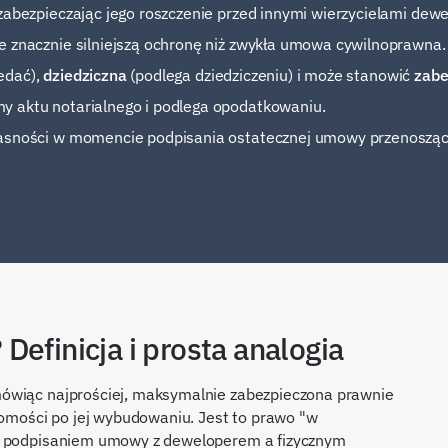
 zabezpieczając jego roszczenie przed innymi wierzycielami dewe
je znacznie silniejszą ochronę niż zwykła umowa cywilnoprawna.
edać),
dziedziczna
(podlega dziedziczeniu) i może stanowić
zabe
y aktu notarialnego i podlega opodatkowaniu.
własności w momencie podpisania ostatecznej umowy przenosząc
efinicja i prosta analogia
ówiąc najprościej, maksymalnie zabezpieczona prawnie
chomości po jej wybudowaniu. Jest to prawo "w
zy podpisaniem umowy z deweloperem a fizycznym