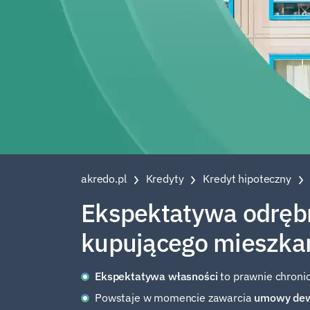
akredo.pl
Kredyty
Kredyt hipoteczny
Ekspektatywa odrębne
kupującego mieszka
Ekspektatywa własności
to prawnie chronio
Powstaje w momencie zawarcia
umowy dew