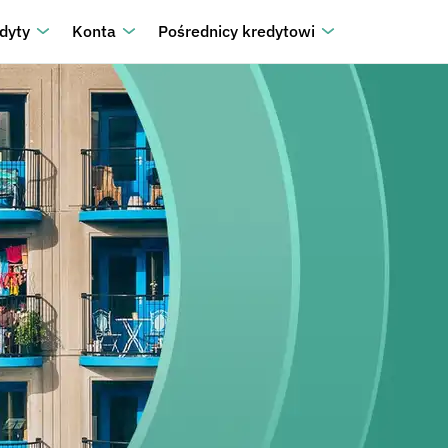
dyty
Konta
Pośrednicy kredytowi