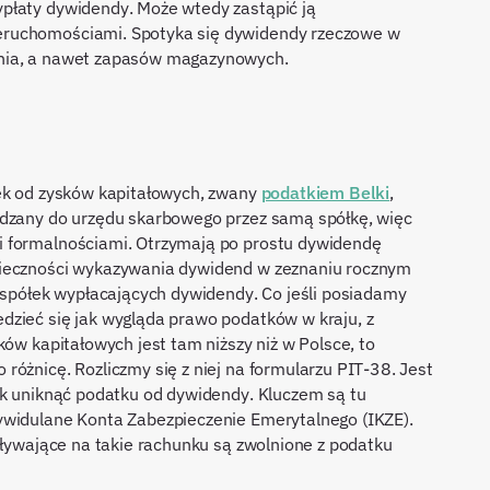
płaty dywidendy. Może wtedy zastąpić ją
eruchomościami. Spotyka się dywidendy rzeczowe w
enia, a nawet zapasów magazynowych.
tek od zysków kapitałowych, zwany
podatkiem Belki
,
adzany do urzędu skarbowego przez samą spółkę, więc
i formalnościami. Otrzymają po prostu dywidendę
nieczności wykazywania dywidend w zeznaniu rocznym
h spółek wypłacających dywidendy. Co jeśli posiadamy
dzieć się jak wygląda prawo podatków w kraju, z
ków kapitałowych jest tam niższy niż w Polsce, to
różnicę. Rozliczmy się z niej na formularzu PIT-38. Jest
ek uniknąć podatku od dywidendy. Kluczem są tu
ywidulane Konta Zabezpieczenie Emerytalnego (IKZE).
pływające na takie rachunku są zwolnione z podatku