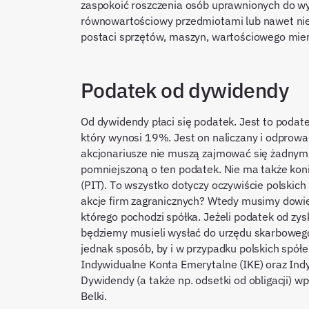
zaspokoić roszczenia osób uprawnionych do wy
równowartościowy przedmiotami lub nawet ni
postaci sprzętów, maszyn, wartościowego mi
Podatek od dywidendy
Od dywidendy płaci się podatek. Jest to poda
który wynosi 19%. Jest on naliczany i odprow
akcjonariusze nie muszą zajmować się żadnym
pomniejszoną o ten podatek. Nie ma także ko
(PIT). To wszystko dotyczy oczywiście polskic
akcje firm zagranicznych? Wtedy musimy dowie
którego pochodzi spółka. Jeżeli podatek od zys
będziemy musieli wysłać do urzędu skarbowego 
jednak sposób, by i w przypadku polskich spół
Indywidualne Konta Emerytalne (IKE) oraz Ind
Dywidendy (a także np. odsetki od obligacji) w
Belki.