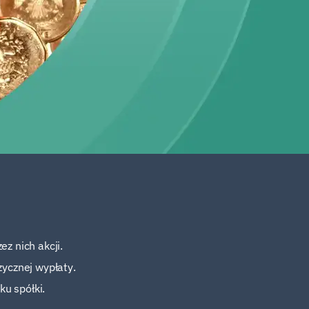
z nich akcji.
zycznej wypłaty.
u spółki.