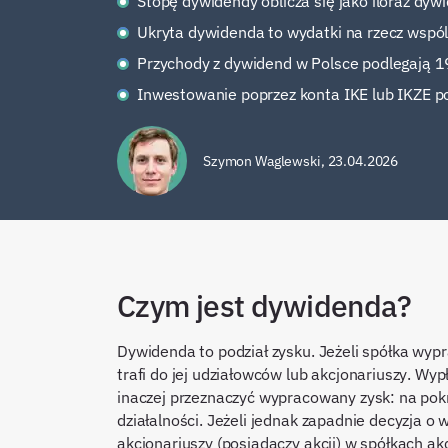
Stopę dywidendy oblicza się jako iloraz dyw
Ukryta dywidenda to wydatki na rzecz wspól
Przychody z dywidend w Polsce podlegają 1
Inwestowanie poprzez konta IKE lub IKZE p
Szymon Waglewski
,
23.04.2026
Czym jest dywidenda?
Dywidenda to podział zysku. Jeżeli spółka wyp
trafi do jej udziałowców lub akcjonariuszy. W
inaczej przeznaczyć wypracowany zysk: na pokry
działalności. Jeżeli jednak zapadnie decyzja o
akcjonariuszy (posiadaczy akcji) w spółkach a