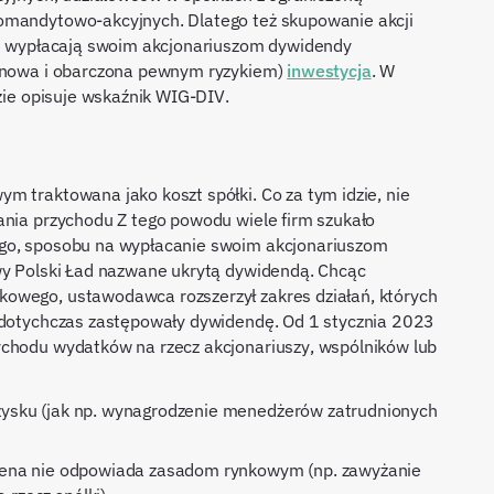
omandytowo-akcyjnych. Dlatego też skupowanie akcji
nie wypłacają swoim akcjonariuszom dywidendy
minowa i obarczona pewnym ryzykiem)
inwestycja
. W
dzie opisuje wskaźnik WIG-DIV.
m traktowana jako koszt spółki. Co za tym idzie, nie
ania przychodu Z tego powodu wiele firm szukało
ego, sposobu na wypłacanie swoim akcjonariuszom
owy Polski Ład nazwane ukrytą dywidendą. Chcąc
owego, ustawodawca rozszerzył zakres działań, których
e dotychczas zastępowały dywidendę. Od 1 stycznia 2023
ychodu wydatków na rzecz akcjonariuszy, wspólników lub
 zysku (jak np. wynagrodzenie menedżerów zatrudnionych
wycena nie odpowiada zasadom rynkowym (np. zawyżanie