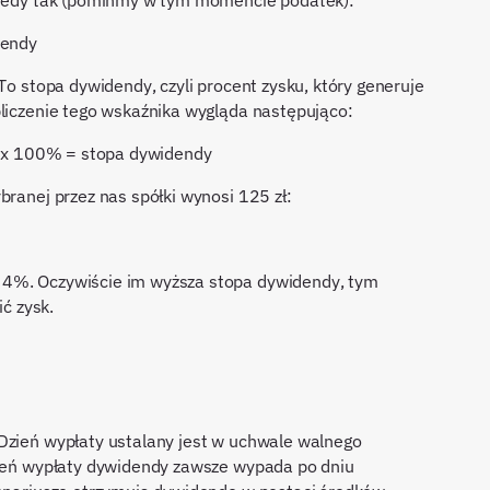
 wtedy tak (pomińmy w tym momencie podatek):
dendy
 To stopa dywidendy, czyli procent zysku, który generuje
bliczenie tego wskaźnika wygląda następująco:
 ) x 100% = stopa dywidendy
branej przez nas spółki wynosi 125 zł:
 4%. Oczywiście im wyższa stopa dywidendy, tym
ić zysk.
Dzień wypłaty ustalany jest w uchwale walnego
Dzień wypłaty dywidendy zawsze wypada po dniu