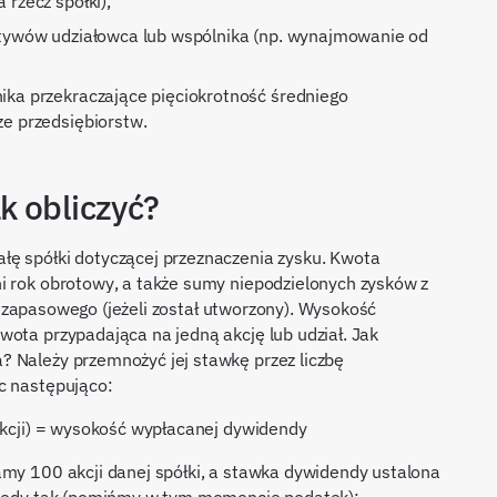
rzecz spółki),
ktywów udziałowca lub wspólnika (np. wynajmowanie od
ika przekraczające pięciokrotność średniego
e przedsiębiorstw.
k obliczyć?
łę spółki dotyczącej przeznaczenia zysku. Kwota
i rok obrotowy, a także sumy niepodzielonych zysków z
ału zapasowego (jeżeli został utworzony). Wysokość
wota przypadająca na jedną akcję lub udział. Jak
? Należy przemnożyć jej stawkę przez liczbę
c następująco:
 akcji) = wysokość wypłacanej dywidendy
amy 100 akcji danej spółki, a stawka dywidendy ustalona