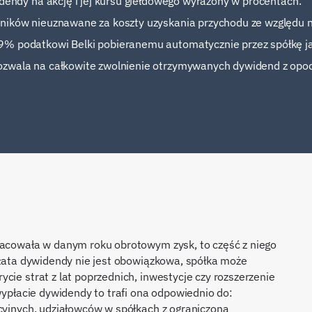
idendy na akcję i jej kursu giełdowego wyrażony w procentach.
ników nieuznawane za koszty uzyskania przychodu ze względu n
9% podatkowi Belki pobieranemu automatycznie przez spółkę ja
ozwala na całkowite zwolnienie otrzymywanych dywidend z opo
racowała w danym roku obrotowym zysk, to część z niego
ypłata dywidendy nie jest obowiązkowa, spółka może
cie strat z lat poprzednich, inwestycje czy rozszerzenie
 wypłacie dywidendy to trafi ona odpowiednio do:
kcyjnych, udziałowców w spółkach z ograniczoną