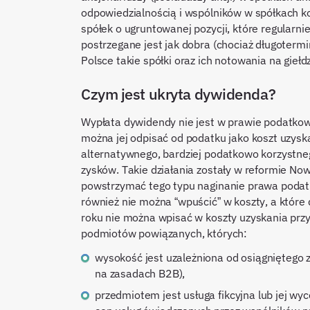
odpowiedzialnością i wspólników w spółkach k
spółek o ugruntowanej pozycji, które regular
postrzegane jest jak dobra (chociaż długoter
Polsce takie spółki oraz ich notowania na gieł
Czym jest ukryta dywidenda?
Wypłata dywidendy nie jest w prawie podatkowy
można jej odpisać od podatku jako koszt uzysk
alternatywnego, bardziej podatkowo korzystn
zysków. Takie działania zostały w reformie N
powstrzymać tego typu naginanie prawa podatk
również nie można “wpuścić” w koszty, a któr
roku nie można wpisać w koszty uzyskania prz
podmiotów powiązanych, których:
wysokość jest uzależniona od osiągniętego
na zasadach B2B),
przedmiotem jest usługa fikcyjna lub jej 