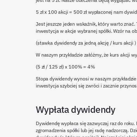
jest na 5 zł. Nasze obliczenia będą wyglądać
5 zł x 100 akcji = 500 zł wypłaconej nam dywi
Jest jeszcze jeden wskaźnik, który warto znać.
inwestycja w akcje wybranej spółki. Wzór na o
(stawka dywidendy za jedną akcję / kurs akcji
W naszym przykładzie załóżmy, że kurs akcji wy
(5 zł / 125 zł) x 100% = 4%
Stopa dywidendy wynosi w naszym przykładzie
inwestycja szybciej się zwróci i zacznie przynos
Wypłata dywidendy
Dywidendę wypłaca się zazwyczaj raz do roku. 
zgromadzenia spółki lub jej radę nadzorczą. 