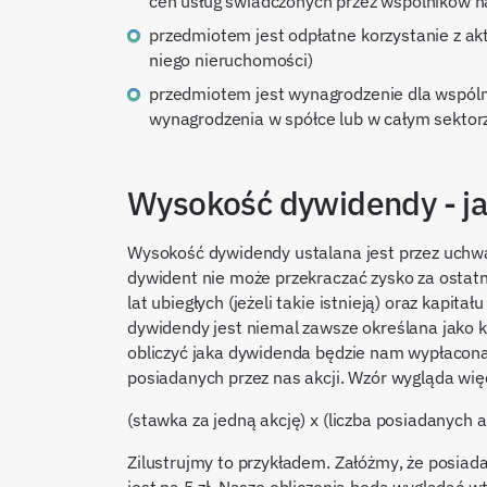
cen usług świadczonych przez wspólników na 
przedmiotem jest odpłatne korzystanie z a
niego nieruchomości)
przedmiotem jest wynagrodzenie dla wspóln
wynagrodzenia w spółce lub w całym sektorz
Wysokość dywidendy - ja
Wysokość dywidendy ustalana jest przez uchwa
dywident nie może przekraczać zysko za ostatn
lat ubiegłych (jeżeli takie istnieją) oraz kapit
dywidendy jest niemal zawsze określana jako k
obliczyć jaka dywidenda będzie nam wypłacona
posiadanych przez nas akcji. Wzór wygląda wię
(stawka za jedną akcję) x (liczba posiadanych
Zilustrujmy to przykładem. Załóżmy, że posiad