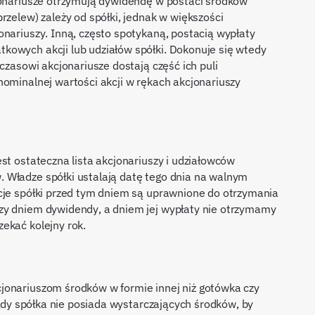
jonariusze otrzymują dywidendę w postaci środków
rzelew) zależy od spółki, jednak w większości
onariuszy. Inną, często spotykaną, postacią wypłaty
kowych akcji lub udziałów spółki. Dokonuje się wtedy
czasowi akcjonariusze dostają część ich puli
nominalnej wartości akcji w rękach akcjonariuszy
st ostateczna lista akcjonariuszy i udziałowców
 Władze spółki ustalają datę tego dnia na walnym
cje spółki przed tym dniem są uprawnione do otrzymania
zy dniem dywidendy, a dniem jej wypłaty nie otrzymamy
ekać kolejny rok.
jonariuszom środków w formie innej niż gotówka czy
, gdy spółka nie posiada wystarczających środków, by