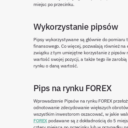
miejsc po przecinku.
Wykorzystanie pipsów
Pipsy wykorzystywane są głównie do pomiaru te
finansowego. Co więcej, pozwalają również n
związku z tym umiejętne korzystanie z pipsów
wartość swojej pozycji, a także tego ile zarobi
rynku o daną wartość.
Pips na rynku FOREX
Wprowadzenie Pipsów na rynku FOREX przełożyło 
odnotowanie zdecydowanie większych obrotów.
wszystkim inwestorom oszacować, w jakie walu
FOREX
podawane są z dokładnością do 5 miejsc 
cztery miejsca po przecinku lub w przypadku p