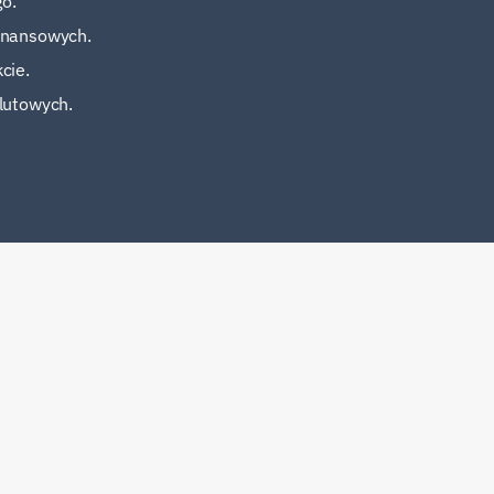
o.
finansowych.
cie.
lutowych.