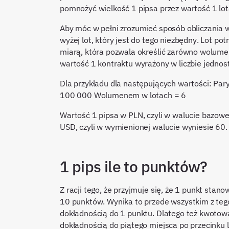
pomnożyć wielkość 1 pipsa przez wartość 1 lot
Aby móc w pełni zrozumieć sposób obliczania 
wyżej lot, który jest do tego niezbędny. Lot p
miarą, która pozwala określić zarówno wolumen,
wartość 1 kontraktu wyrażony w liczbie jedno
Dla przykładu dla następujących wartości: Pa
100 000 Wolumenem w lotach = 6
Wartość 1 pipsa w PLN, czyli w walucie bazowe
USD, czyli w wymienionej walucie wyniesie 60.
1 pips ile to punktów?
Z racji tego, że przyjmuje się, że 1 punkt stan
10 punktów. Wynika to przede wszystkim z teg
dokładnością do 1 punktu. Dlatego też kwoto
dokładnością do piątego miejsca po przecinku