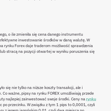
go, o ile zmieniła się cena danego instrumentu
a efektywne inwestowanie środków w daną walutę. W
 na rynku Forex daje traderom możliwość sprawdzenia
ą lub stracą na pozycji otwartej w wyniku poruszenia się
się nie tylko na niższe koszty transakcji, ale i
 Co ważne, pipsy na rynku FOREX umożliwiają przede
ty najlepiej zainwestować swoje środki. Ceny na
rynku
po przecinku. W związku z tym 1 pips to 0,0001, czyli
ary z jenem japońskim 0,01, czyli dwa miejsca po