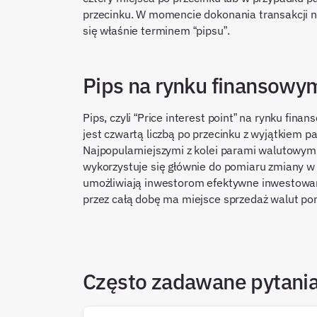
przecinku. W momencie dokonania transakcji n
się właśnie terminem “pipsu”.
Pips na rynku finansow
Pips, czyli “Price interest point” na rynku f
jest czwartą liczbą po przecinku z wyjątkiem pa
Najpopularniejszymi z kolei parami walutowy
wykorzystuje się głównie do pomiaru zmiany w
umożliwiają inwestorom efektywne inwestowan
przez całą dobę ma miejsce sprzedaż walut po
Często zadawane pytani