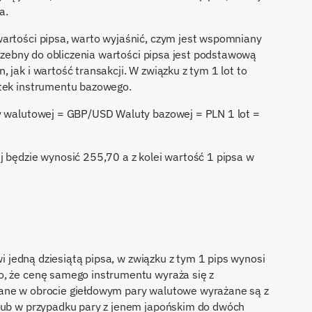
a.
wartości pipsa, warto wyjaśnić, czym jest wspomniany
otrzebny do obliczenia wartości pipsa jest podstawową
 jak i wartość transakcji. W związku z tym 1 lot to
stek instrumentu bazowego.
ry walutowej = GBP/USD Waluty bazowej = PLN 1 lot =
j będzie wynosić 255,70 a z kolei wartość 1 pipsa w
owi jedną dziesiątą pipsa, w związku z tym 1 pips wynosi
o, że cenę samego instrumentu wyraża się z
wane w obrocie giełdowym pary walutowe wyrażane są z
 lub w przypadku pary z jenem japońskim do dwóch