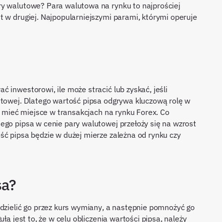
ry walutowe? Para walutowa na rynku to najprościej
t w drugiej. Najpopularniejszymi parami, którymi operuje
.
?
 inwestorowi, ile może stracić lub zyskać, jeśli
utowej. Dlatego wartość pipsa odgrywa kluczową rolę w
dą mieć miejsce w transakcjach na rynku Forex. Co
ego pipsa w cenie pary walutowej przełoży się na wzrost
ść pipsa będzie w dużej mierze zależna od rynku czy
sa?
odzielić go przez kurs wymiany, a następnie pomnożyć go
łą jest to, że w celu obliczenia wartości pipsa, należy