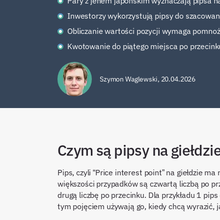
Pary z jenem japońskim wyznaczają pipsa n
Inwestorzy wykorzystują pipsy do szacowan
Obliczanie wartości pozycji wymaga pomnoże
Kwotowanie do piątego miejsca po przecinku
Szymon Waglewski
,
20.04.2026
Czym są pipsy na giełdzi
Pips, czyli “Price interest point” na giełdzie 
większości przypadków są czwartą liczbą po pr
drugą liczbę po przecinku. Dla przykładu 1 pi
tym pojęciem używają go, kiedy chcą wyrazić, j