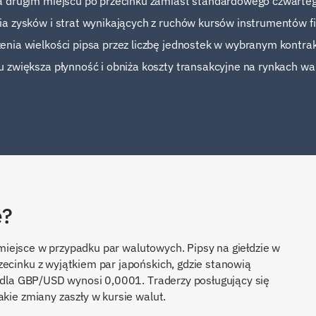
a drugim miejscu po przecinku zamiast standardowego czwarteg
ia zysków i strat wynikających z ruchów kursów instrumentów 
nia wielkości pipsa przez liczbę jednostek w wybranym kontrak
 zwiększa płynność i obniża koszty transakcyjne na rynkach wa
e?
ma miejsce w przypadku par walutowych. Pipsy na giełdzie w
zecinku z wyjątkiem par japońskich, gdzie stanowią
ps dla GBP/USD wynosi 0,0001. Traderzy posługujący się
akie zmiany zaszły w kursie walut.