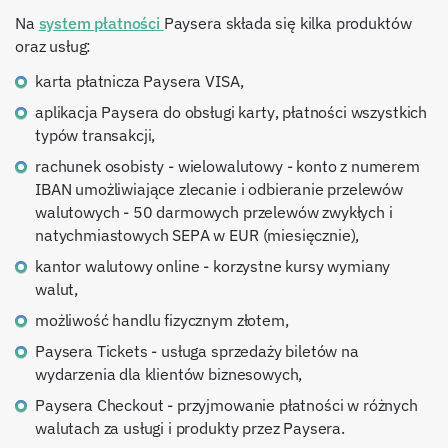
Na
system płatności
Paysera składa się kilka produktów
oraz usług:
karta płatnicza Paysera VISA,
aplikacja Paysera do obsługi karty, płatności wszystkich
typów transakcji,
rachunek osobisty - wielowalutowy - konto z numerem
IBAN umożliwiające zlecanie i odbieranie przelewów
walutowych - 50 darmowych przelewów zwykłych i
natychmiastowych SEPA w EUR (miesięcznie),
kantor walutowy online - korzystne kursy wymiany
walut,
możliwość handlu fizycznym złotem,
Paysera Tickets - usługa sprzedaży biletów na
wydarzenia dla klientów biznesowych,
Paysera Checkout - przyjmowanie płatności w różnych
walutach za usługi i produkty przez Paysera.