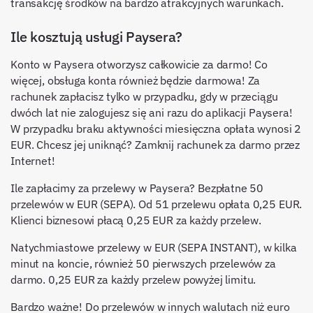
transakcję środków na bardzo atrakcyjnych warunkach.
Ile kosztują usługi Paysera?
Konto w Paysera otworzysz całkowicie za darmo! Co
więcej, obsługa konta również będzie darmowa! Za
rachunek zapłacisz tylko w przypadku, gdy w przeciągu
dwóch lat nie zalogujesz się ani razu do aplikacji Paysera!
W przypadku braku aktywności miesięczna opłata wynosi 2
EUR. Chcesz jej uniknąć? Zamknij rachunek za darmo przez
Internet!
Ile zapłacimy za przelewy w Paysera? Bezpłatne 50
przelewów w EUR (SEPA). Od 51 przelewu opłata 0,25 EUR.
Klienci biznesowi płacą 0,25 EUR za każdy przelew.
Natychmiastowe przelewy w EUR (SEPA INSTANT), w kilka
minut na koncie, również 50 pierwszych przelewów za
darmo. 0,25 EUR za każdy przelew powyżej limitu.
Bardzo ważne! Do przelewów w innych walutach niż euro