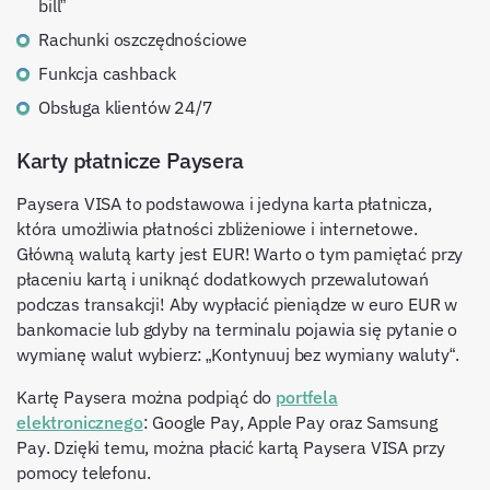
bill”
Rachunki oszczędnościowe
Funkcja cashback
Obsługa klientów 24/7
Karty płatnicze Paysera
Paysera VISA to podstawowa i jedyna karta płatnicza,
która umożliwia płatności zbliżeniowe i internetowe.
Główną walutą karty jest EUR! Warto o tym pamiętać przy
płaceniu kartą i uniknąć dodatkowych przewalutowań
podczas transakcji! Aby wypłacić pieniądze w euro EUR w
bankomacie lub gdyby na terminalu pojawia się pytanie o
wymianę walut wybierz: „Kontynuuj bez wymiany waluty“.
Kartę Paysera można podpiąć do
portfela
elektronicznego
: Google Pay, Apple Pay oraz Samsung
Pay. Dzięki temu, można płacić kartą Paysera VISA przy
pomocy telefonu.