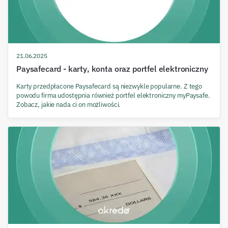
21.06.2025
Paysafecard - karty, konta oraz portfel elektroniczny
Karty przedpłacone Paysafecard są niezwykle popularne. Z tego
powodu firma udostępnia również portfel elektroniczny myPaysafe.
Zobacz, jakie nada ci on możliwości.