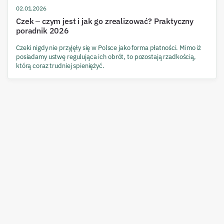
02.01.2026
Czek – czym jest i jak go zrealizować? Praktyczny
poradnik 2026
Czeki nigdy nie przyjęły się w Polsce jako forma płatności. Mimo iż
posiadamy ustwę regulująca ich obrót, to pozostają rzadkością,
którą coraz trudniej spieniężyć.