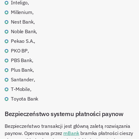
Inteligo,
Millenium,
Nest Bank,
Noble Bank,
Pekao S.A.,
PKO BP,
PBS Bank,
Plus Bank,
Santander,
T-Mobile,
Toyota Bank
Bezpieczeństwo systemu płatności paynow
Bezpieczeństwo transakcji jest główną zaletą rozwiązania
paynow. Operowana przez
mBank
bramka płatności cieszy