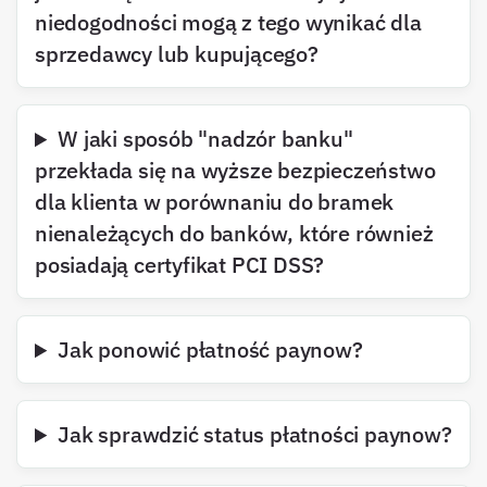
niedogodności mogą z tego wynikać dla
sprzedawcy lub kupującego?
W jaki sposób "nadzór banku"
przekłada się na wyższe bezpieczeństwo
dla klienta w porównaniu do bramek
nienależących do banków, które również
posiadają certyfikat PCI DSS?
Jak ponowić płatność paynow?
Jak sprawdzić status płatności paynow?