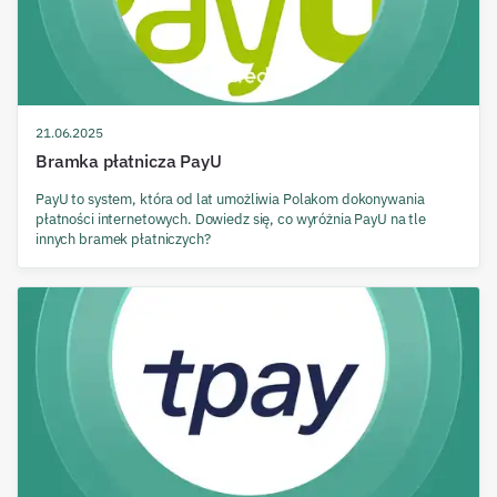
21.06.2025
Bramka płatnicza PayU
PayU to system, która od lat umożliwia Polakom dokonywania
płatności internetowych. Dowiedz się, co wyróżnia PayU na tle
innych bramek płatniczych?