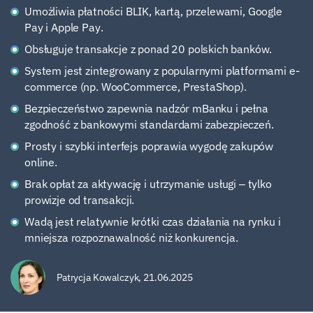
Umożliwia płatności BLIK, kartą, przelewami, Google
Pay i Apple Pay.
Obsługuje transakcje z ponad 20 polskich banków.
System jest zintegrowany z popularnymi platformami e-
commerce (np. WooCommerce, PrestaShop).
Bezpieczeństwo zapewnia nadzór mBanku i pełna
zgodność z bankowymi standardami zabezpieczeń.
Prosty i szybki interfejs poprawia wygodę zakupów
online.
Brak opłat za aktywację i utrzymanie usługi – tylko
prowizje od transakcji.
Wadą jest relatywnie krótki czas działania na rynku i
mniejsza rozpoznawalność niż konkurencja.
Patrycja Kowalczyk
,
21.06.2025