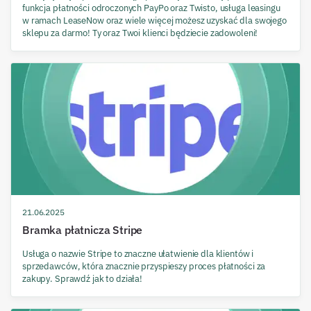
funkcja płatności odroczonych PayPo oraz Twisto, usługa leasingu
w ramach LeaseNow oraz wiele więcej możesz uzyskać dla swojego
sklepu za darmo! Ty oraz Twoi klienci będziecie zadowoleni!
21.06.2025
Bramka płatnicza Stripe
Usługa o nazwie Stripe to znaczne ułatwienie dla klientów i
sprzedawców, która znacznie przyspieszy proces płatności za
zakupy. Sprawdź jak to działa!