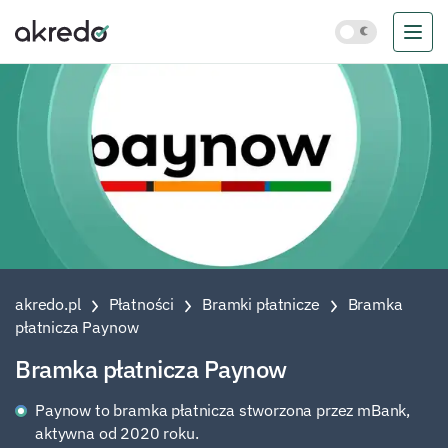
akredo.pl
Płatności
Bramki płatnicze
Bramka
płatnicza Paynow
Bramka płatnicza Paynow
Paynow to bramka płatnicza stworzona przez mBank,
aktywna od 2020 roku.