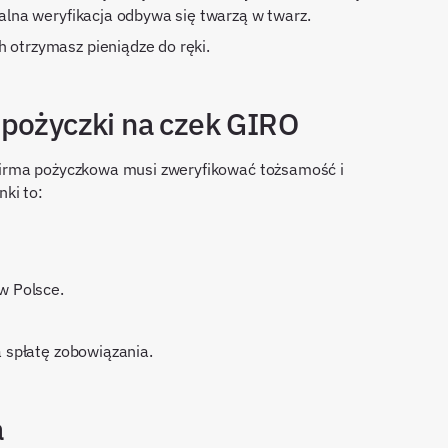
inalna weryfikacja odbywa się twarzą w twarz.
 otrzymasz pieniądze do ręki.
 pożyczki na czek GIRO
irma pożyczkowa musi zweryfikować tożsamość i
ki to:
w Polsce.
a spłatę zobowiązania.
a