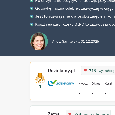
Po otrzymaniu pozytywnej decyzji, pożyczkod
Gotówkę można odebrać zazwyczaj w ciągu k
Jest to rozwiązanie dla osób z zajęciem ko
Koszt realizacji czeku GIRO to zazwyczaj kil
Aneta Sarnawska
,
31.12.2025
Udzielamy.pl
719
wybrało tę 
Kwota
Okres
Koszt
1
-
-
-
Zetos
578
wybrało tę ofertę