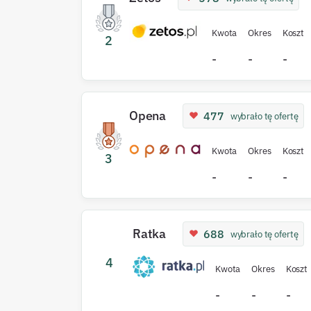
Kwota
Okres
Koszt
2
-
-
-
Opena
477
wybrało tę ofertę
Kwota
Okres
Koszt
3
-
-
-
Ratka
688
wybrało tę ofertę
4
Kwota
Okres
Koszt
-
-
-