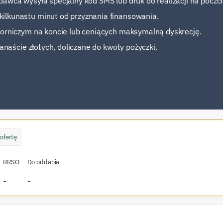
awca wysyła specjalny kod SMS lub druk do realizacji na poczci
ilkunastu minut od przyznania finansowania.
morniczym na koncie lub ceniących maksymalną dyskrecję.
kanaście złotych, doliczane do kwoty pożyczki.
ofertę
RRSO
Do oddania
-
-