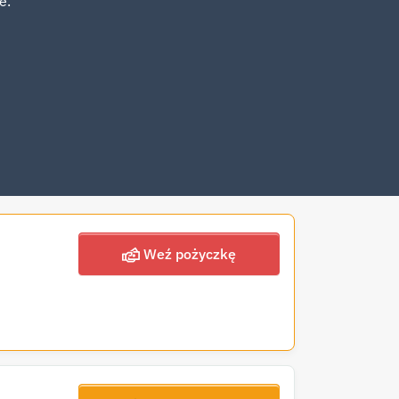
e.
Weź pożyczkę