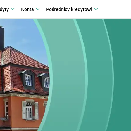
dyty
Konta
Pośrednicy kredytowi