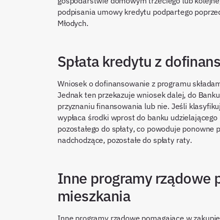
gospodarstwie domowym trzeciego lub kolejnego 
podpisania umowy kredytu podpartego poprze
Młodych.
Spłata kredytu z dofin
Wniosek o dofinansowanie z programu składamy
Jednak ten przekazuje wniosek dalej, do Bank
przyznaniu finansowania lub nie. Jeśli klasyf
wypłaca środki wprost do banku udzielającego 
pozostałego do spłaty, co powoduje ponowne pr
nadchodzące, pozostałe do spłaty raty.
Inne programy rządowe 
mieszkania
Inne programy rządowe pomagające w zakupie 