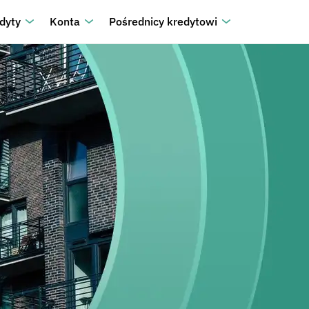
dyty
Konta
Pośrednicy kredytowi