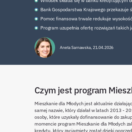
Wniosek składa się w banku kredytującym d
Bank Gospodarstwa Krajowego przekazuje śr
Pomoc finansowa trwale redukuje wysokość w
Program uzupełnia ofertę rozwiązań takich
Aneta Sarnawska
,
21.04.2026
Czym jest program Miesz
Mieszkanie dla Młodych jest aktualnie działa
samej nazwie, który działał w latach 2013 - 
osoby, które uzyskały dofinansowanie do zak
momencie program Mieszkanie dla Młodych zak
kredytu, który zaciągnięty został dzięki poprz