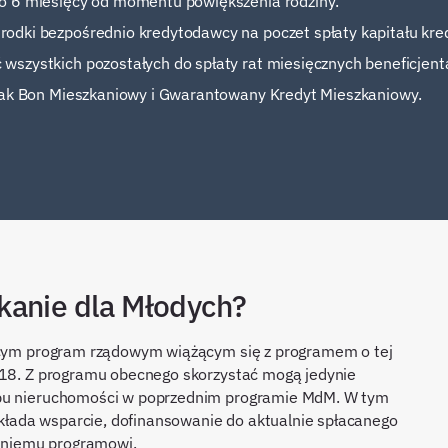
o 6 miesięcy od momentu powiększenia rodziny.
odki bezpośrednio kredytodawcy na poczet spłaty kapitału kre
szystkich pozostałych do spłaty rat miesięcznych beneficjent
 jak Bon Mieszkaniowy i Gwarantowany Kredyt Mieszkaniowy.
kanie dla Młodych?
jącym program rządowym wiążącym się z programem o tej
2018. Z programu obecnego skorzystać mogą jedynie
upu nieruchomości w poprzednim programie MdM. W tym
łada wsparcie, dofinansowanie do aktualnie spłacanego
edniemu programowi.