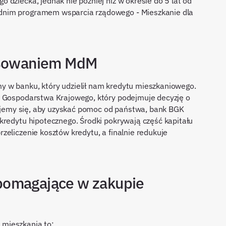
dziecka, jednak nie później niż w okresie do 5 lat od
dnim programem wsparcia rządowego - Mieszkanie dla
ansowaniem MdM
 w banku, który udzielił nam kredytu mieszkaniowego.
u Gospodarstwa Krajowego, który podejmuje decyzję o
ikujemy się, aby uzyskać pomoc od państwa, bank BGK
kredytu hipotecznego. Środki pokrywają część kapitału
zeliczenie kosztów kredytu, a finalnie redukuje
pomagające w zakupie
mieszkania to: