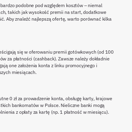
ie bardzo podobne pod względem kosztów – niemal
ch, takich jak wysokość premii na start, dodatkowe
ić. Aby znaleźć najlepszą ofertę, warto porównać kilka
rześcigają się w oferowaniu premii gotówkowych (od 100
tów za płatności (cashback). Zawsze należy dokładnie
ją one założenia konta z linku promocyjnego i
wszych miesiącach.
ne 0 zł za prowadzenie konta, obsługę karty, krajowe
stkich bankomatów w Polsce. Nieliczne banki mogą
enia z opłaty za kartę (np. 1 płatność w miesiącu).