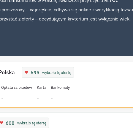
ich bankomatów w Polsce, zwłaszcza przy użyciu BLIKA.
 uproszczony – najczęściej odbywa się online z weryfikacją tożsa
korzystać z oferty – decydującym kryterium jest wyłącznie wiek.
Polska
695
wybrało tę ofertę
Opłata za przelew
Karta
Bankomaty
-
-
-
608
wybrało tę ofertę