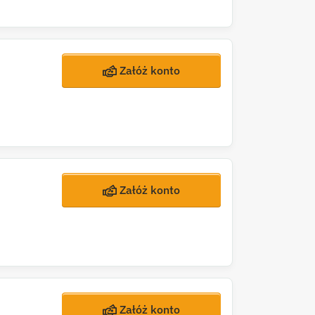
Załóż konto
Załóż konto
Załóż konto