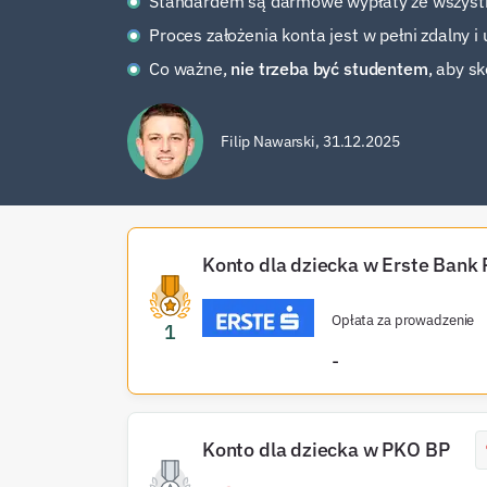
Standardem są darmowe wypłaty ze wszystk
Proces założenia konta jest w pełni zdalny i
Co ważne,
nie trzeba być studentem
, aby s
Filip Nawarski
,
31.12.2025
Konto dla dziecka w Erste Bank 
Opłata za prowadzenie
1
-
Konto dla dziecka w PKO BP