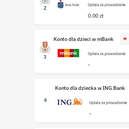
Opłata za prowadzenie
2
0.00 zł
Konto dla dzieci w mBank
Opłata za prowadzenie
3
-
Konto dla dziecka w ING Bank
4
Opłata za prowadzenie
-