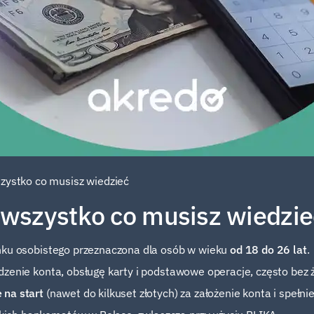
szystko co musisz wiedzieć
- wszystko co musisz wiedzie
unku osobistego przeznaczona dla osób w wieku
od 18 do 26 lat
.
zenie konta, obsługę karty i podstawowe operacje, często be
na start
(nawet do kilkuset złotych) za założenie konta i speł