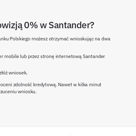
rowizją 0% w Santander?
anku Polskiego możesz otrzymać wnioskując na dwa
der mobile lub przez stronę internetową Santander
złóż wniosek.
i oceni zdolność kredytową. Nawet w kilka minut
rzuceniu wniosku.