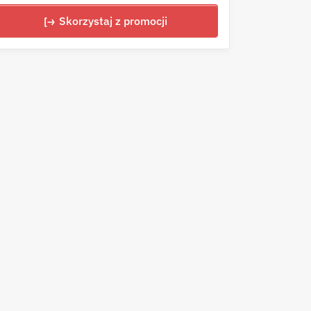
Skorzystaj z promocji