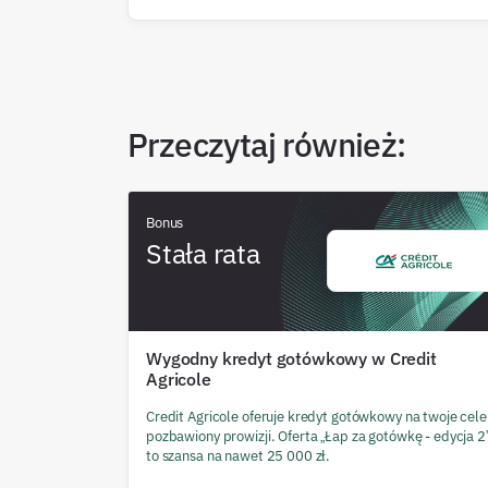
Przeczytaj również
:
Bonus
Stała rata
Wygodny kredyt gotówkowy w Credit
Agricole
Credit Agricole oferuje kredyt gotówkowy na twoje cele
pozbawiony prowizji. Oferta „Łap za gotówkę - edycja 2
to szansa na nawet 25 000 zł.