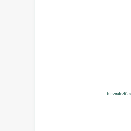
Nie znaleźliśm