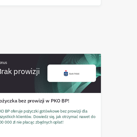
onus
rak prowizji
ożyczka bez prowizji w PKO BP!
KO BP oferuje pożyczki gotówkowe bez prowizji dla
szystkich klientów. Dowiedz się, jak otrzymać nawet do
00 000 zł nie płacąc zbędnych opłat!