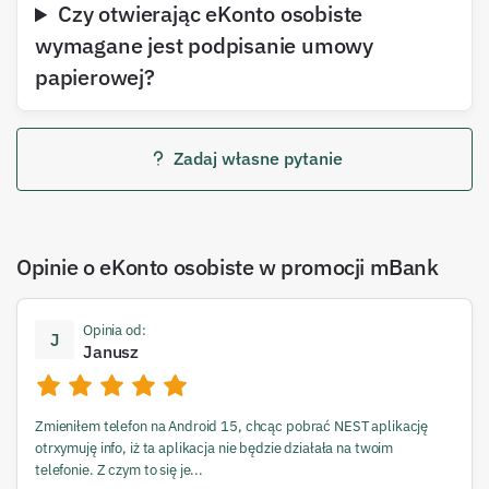
Czy otwierając eKonto osobiste
wymagane jest podpisanie umowy
papierowej?
Zadaj własne pytanie
Opinie o eKonto osobiste w promocji mBank
Opinia od
:
J
Janusz
Zmieniłem telefon na Android 15, chcąc pobrać NEST aplikację
otrxymuję info, iż ta aplikacja nie będzie działała na twoim
telefonie. Z czym to się je...