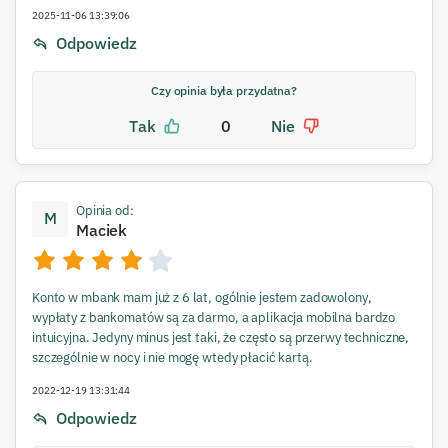
2025-11-06 13:39:06
Odpowiedz
Czy opinia była przydatna?
Tak
0
Nie
Opinia od
:
M
Maciek
Konto w mbank mam już z 6 lat, ogólnie jestem zadowolony,
wypłaty z bankomatów są za darmo, a aplikacja mobilna bardzo
intuicyjna. Jedyny minus jest taki, że często są przerwy techniczne,
szczególnie w nocy i nie mogę wtedy płacić kartą.
2022-12-19 13:31:44
Odpowiedz