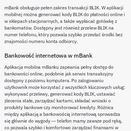
mBank obsługuje pełen zakres transakcji BLIK. W aplikacji
mobilnej można generować kody BLIK do płatności online i
w sklepach stacjonarnych, a także wypłacać gotówkę z
bankomatów. Dostępny jest również przelew BLIK na
numer telefonu, który pozwala szybko przesłać środki bez
znajomości numeru konta odbiorcy.
Bankowość internetowa w mBank
Aplikacja mobilna mBanku zapewnia pełny dostęp do
bankowości online, podobnie jak serwis transakcyjny
dostępny z poziomu komputera. Po zalogowaniu
użytkownik może korzystać z wszystkich kluczowych usług:
wykonywać przelewy, generować kody BLIK, ustawiać
zlecenia stałe, zarządzać kartami, składać wnioski o
produkty bankowe czy monitorować kredyty. Różnica
między aplikacją a bankowością internetową sprowadza
się głównie do wygody — telefon mamy zawsze pod ręką,
co pozwala szybko i komfortowo zarządzać finansami w