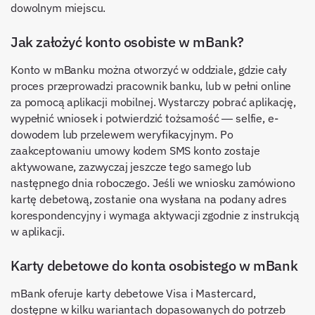
dowolnym miejscu.
Jak założyć konto osobiste w mBank?
Konto w mBanku można otworzyć w oddziale, gdzie cały
proces przeprowadzi pracownik banku, lub w pełni online
za pomocą aplikacji mobilnej. Wystarczy pobrać aplikację,
wypełnić wniosek i potwierdzić tożsamość — selfie, e-
dowodem lub przelewem weryfikacyjnym. Po
zaakceptowaniu umowy kodem SMS konto zostaje
aktywowane, zazwyczaj jeszcze tego samego lub
następnego dnia roboczego. Jeśli we wniosku zamówiono
kartę debetową, zostanie ona wysłana na podany adres
korespondencyjny i wymaga aktywacji zgodnie z instrukcją
w aplikacji.
Karty debetowe do konta osobistego w mBank
mBank oferuje karty debetowe Visa i Mastercard,
dostępne w kilku wariantach dopasowanych do potrzeb