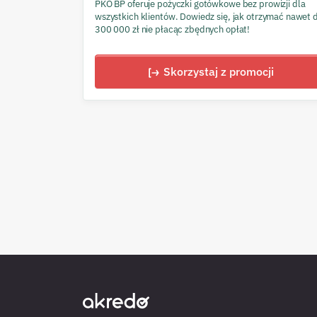
PKO BP oferuje pożyczki gotówkowe bez prowizji dla
wszystkich klientów. Dowiedz się, jak otrzymać nawet 
300 000 zł nie płacąc zbędnych opłat!
Skorzystaj z promocji