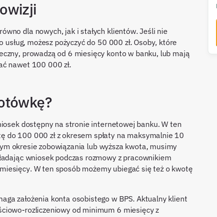
owizji
wno dla nowych, jak i stałych klientów. Jeśli nie
go usług, możesz pożyczyć do 50 000 zł. Osoby, które
eczny, prowadzą od 6 miesięcy konto w banku, lub mają
ać nawet 100 000 zł.
gotówkę?
niosek dostępny na stronie internetowej banku. W ten
ę do 100 000 zł z okresem spłaty na maksymalnie 10
uższym okresie zobowiązania lub wyższa kwota, musimy
kładając wniosek podczas rozmowy z pracownikiem
miesięcy. W ten sposób możemy ubiegać się też o kwotę
aga założenia konta osobistego w BPS. Aktualny klient
ściowo-rozliczeniowy od minimum 6 miesięcy z