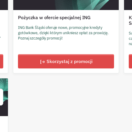
Pożyczka w ofercie specjalnej ING
K
S
ING Bank Śląski oferuje nowe, promocyjne kredyty
gotówkowe, dzięki którym unikniesz opłat za prowizję.
S
Poznaj szczegóły promocji!
”
c
n
Skorzystaj z promocji