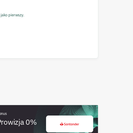
 jako pierwszy.
onus
Prowizja 0%