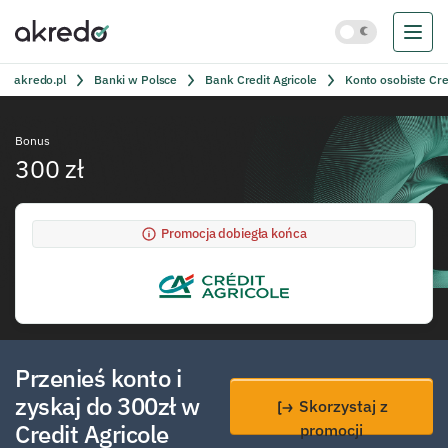
akredo.pl
Banki w Polsce
Bank Credit Agricole
Konto osobiste Cre
Bonus
300 zł
Promocja dobiegła końca
Przenieś konto i
zyskaj do 300zł w
Skorzystaj z
Credit Agricole
promocji