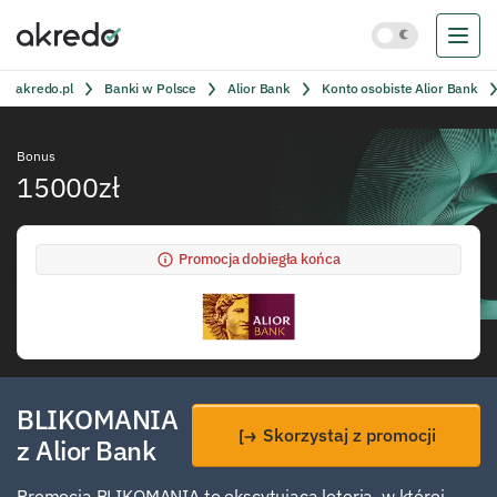
akredo.pl
Banki w Polsce
Alior Bank
Konto osobiste Alior Bank
Bonus
15000zł
Promocja dobiegła końca
BLIKOMANIA
Skorzystaj z promocji
z Alior Bank
Promocja BLIKOMANIA to ekscytująca loteria, w której