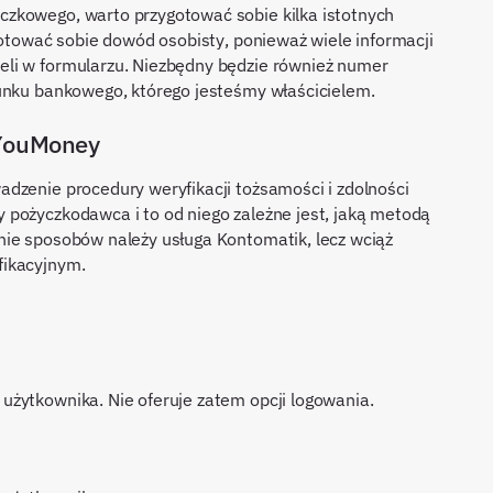
zkowego, warto przygotować sobie kilka istotnych
gotować sobie dowód osobisty, ponieważ wiele informacji
li w formularzu. Niezbędny będzie również numer
hunku bankowego, którego jesteśmy właścicielem.
 YouMoney
dzenie procedury weryfikacji tożsamości i zdolności
 pożyczkodawca i to od niego zależne jest, jaką metodą
nie sposobów należy usługa Kontomatik, lecz wciąż
fikacyjnym.
użytkownika. Nie oferuje zatem opcji logowania.