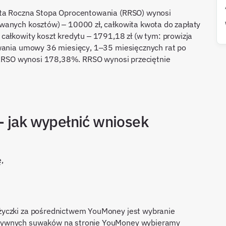
sta Roczna Stopa Oprocentowania (RRSO) wynosi
wanych kosztów) – 10000 zł, całkowita kwota do zapłaty
całkowity koszt kredytu – 1791,18 zł (w tym: prowizja
ywania umowy 36 miesięcy, 1–35 miesięcznych rat po
. RRSO wynosi 178,38%. RRSO wynosi przeciętnie
- jak wypełnić wniosek
ę,
życzki za pośrednictwem YouMoney jest wybranie
ktywnych suwaków na stronie YouMoney wybieramy