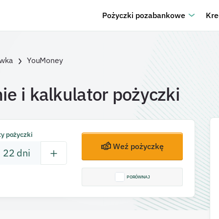
Pożyczki pozabankowe
Kre
ówka
YouMoney
ie i kalkulator pożyczki
ty pożyczki
Weź pożyczkę
22
dni
PORÓWNAJ