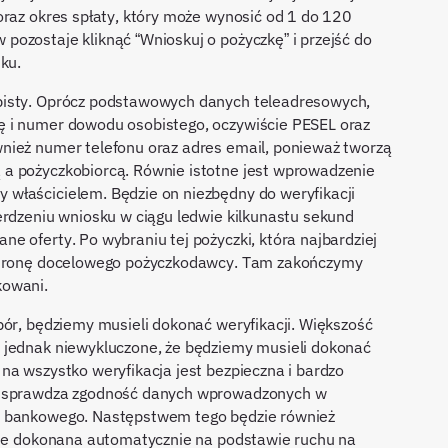
oraz okres spłaty, który może wynosić od 1 do 120
ozostaje kliknąć “Wnioskuj o pożyczkę” i przejść do
ku.
bisty. Oprócz podstawowych danych teleadresowych,
ę i numer dowodu osobistego, oczywiście PESEL oraz
nież numer telefonu oraz adres email, ponieważ tworzą
a pożyczkobiorcą. Równie istotne jest wprowadzenie
właścicielem. Będzie on niezbędny do weryfikacji
erdzeniu wniosku w ciągu ledwie kilkunastu sekund
e oferty. Po wybraniu tej pożyczki, która najbardziej
 stronę docelowego pożyczkodawcy. Tam zakończymy
kowani.
bór, będziemy musieli dokonać weryfikacji. Większość
 jednak niewykluczone, że będziemy musieli dokonać
na wszystko weryfikacja jest bezpieczna i bardzo
ca sprawdza zgodność danych wprowadzonych w
u bankowego. Następstwem tego będzie również
anie dokonana automatycznie na podstawie ruchu na