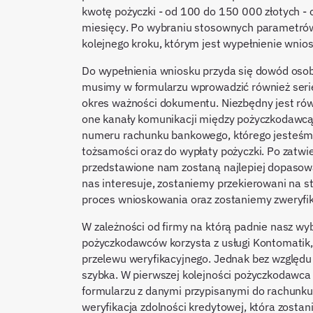
kwotę pożyczki - od 100 do 150 000 złotych - 
miesięcy. Po wybraniu stosownych parametrów p
kolejnego kroku, którym jest wypełnienie wnios
Do wypełnienia wniosku przyda się dowód oso
musimy w formularzu wprowadzić również seri
okres ważności dokumentu. Niezbędny jest rów
one kanały komunikacji między pożyczkodawcą 
numeru rachunku bankowego, którego jesteśmy 
tożsamości oraz do wypłaty pożyczki. Po zatwi
przedstawione nam zostaną najlepiej dopasowan
nas interesuje, zostaniemy przekierowani na
proces wnioskowania oraz zostaniemy zweryfi
W zależności od firmy na którą padnie nasz wy
pożyczkodawców korzysta z usługi Kontomatik,
przelewu weryfikacyjnego. Jednak bez względu 
szybka. W pierwszej kolejności pożyczkodaw
formularzu z danymi przypisanymi do rachunk
weryfikacja zdolności kredytowej, która zost