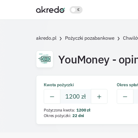
akredo.pl
Pożyczki pozabankowe
Chwil
YouMoney
- opin
Kwota pożyczki
Okres spła
1200
zł
Pożyczona kwota
:
1200
zł
Okres pożyczki
:
22
dni