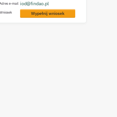
iod@findao.pl
Adres e-mail
Wniosek
Wypełnij wniosek