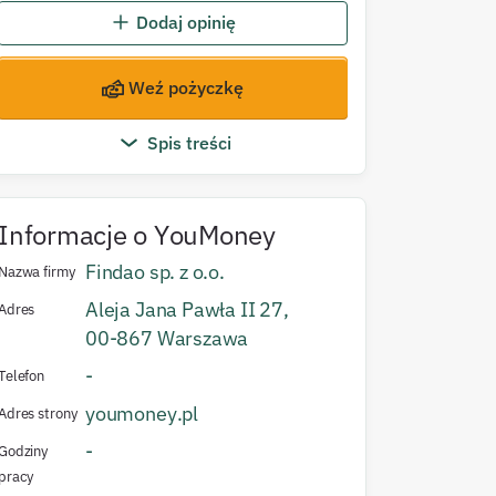
Dodaj opinię
Weź pożyczkę
Spis treści
Informacje o
YouMoney
Findao sp. z o.o.
Nazwa firmy
Aleja Jana Pawła II
27
,
Adres
00-867
Warszawa
-
Telefon
youmoney.pl
Adres strony
-
Godziny
pracy