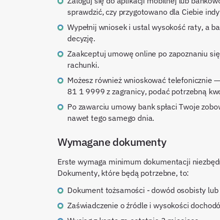
Zaloguj się do aplikacji mobilnej lub bankowości internetowej Erste i przejdź do zakładki Oferta, aby
sprawdzić, czy przygotowano dla Ciebie ind
Wypełnij wniosek i ustal wysokość raty, a bank sprawdzi Twoją zdolność kredytową i przekaże
decyzję.
Zaakceptuj umowę online po zapoznaniu się z jej warunkami. Środki zostaną przelane na wskazane
rachunki.
Możesz również wnioskować telefonicznie — wystarczy zadzwonić na infolinię (1 9999 lub +48 61
81 1 9999 z zagranicy, podać potrzebną kwo
Po zawarciu umowy bank spłaci Twoje zobowiązania i przekaże ewentualną dodatkową gotówkę
nawet tego samego dnia.
Wymagane dokumenty
Erste wymaga minimum dokumentacji niezbędnej
Dokumenty, które będą potrzebne, to:
Dokument tożsamości - dowód osobisty lub
Zaświadczenie o źródle i wysokości dochod