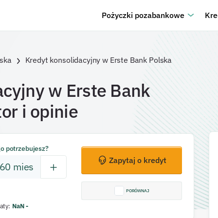
Pożyczki pozabankowe
Kre
lska
Kredyt konsolidacyjny w Erste Bank Polska
acyjny w Erste Bank
or i opinie
go potrzebujesz?
Zapytaj o kredyt
60
mies
PORÓWNAJ
aty
:
NaN
-