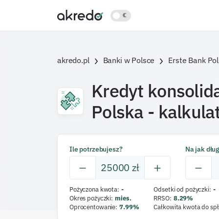
akredo.pl
Banki w Polsce
Erste Bank Po
Kredyt konsolid
Polska
- kalkulat
Ile potrzebujesz?
Na jak dłu
25000
zł
Pożyczona kwota
:
-
Odsetki od pożyczki
:
-
Okres pożyczki
:
mies.
RRSO
:
8.29
%
Oprocentowanie
:
7.99
%
Całkowita kwota do spł