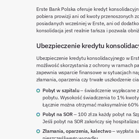
Erste Bank Polska oferuje kredyt konsolidacyjn
pobiera prowizji ani od kwoty przenoszonych z
posiadanych wcześniej w Erste, ani od dodatkow
konsolidacja jest realnie tańsza i pozwala obni
Ubezpieczenie kredytu konsolidac
Ubezpieczenie kredytu konsolidacyjnego w Erst
możliwość skorzystania z ochrony w ramach pak
zapewnia wsparcie finansowe w sytuacjach nagły
złamania, oparzenia czy trwałe uszkodzenie ci
Pobyt w szpitalu
– świadczenie wypłacane za
pobytu. Wysokość świadczenia to 1% kwoty ud
Łącznie można otrzymać maksymalnie 60% kw
Pobyt na SOR
– 100 zł za każdy pobyt na S
Jeśli pobyt na SOR zakończy się hospitalizac
Złamania, oparzenia, kalectwo
– wypłata ś
nieszczęśliwego wypadku.