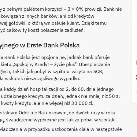
y z pełnym pakietem korzyści – 3 × 0% prowizji. Bank nie
obowiązań z innych banków, ani od kredytów
ej gotówki, o którą wnioskuje klient. Dzięki temu
żyć całkowity koszt połączenia zadłużeń.
yjnego w Erste Bank Polska
e Bank Polska jest opcjonalne, jednak bank oferuje
ietu „Spokojny Kredyt – życie plus”. Ubezpieczenie
ch, takich jak pobyt w szpitalu, wizyta na SOR,
ała wskutek nieszczęśliwego wypadku.
 każdy dzień hospitalizacji od 2. do 60. dnia jednego
zielonego kredytu za dzień, jednak nie mniej niż 50 zł.
oty kredytu, ale nie więcej niż 30 000 zł.
zpitalnym Oddziale Ratunkowym, do dwóch razy w roku.
ją, świadczenie wypłacane jest jak za pobyt w szpitalu.
wiadczenia w przypadku uszkodzenia ciała w następstwie