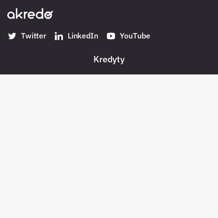
Twitter
LinkedIn
YouTube
Kredyty
Banki w Polsce
Konta
Płatności
Pożyczki pozabankowe
Oszczędności
Bezpieczeństwo
Pośrednicy kredytowi