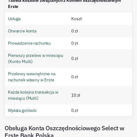
Tabela kosztów związanych z Kontem oszczędnościowym
Erste
Usługa
Koszt
Otwarcie konta
0 zł
Prowadzenie rachunku
0 zł
Pierwszy przelew w miesiącu
0 zł
(Konto Multi)
Przelewy wewnętrzne na
0 zł
rachunek własny w Erste
Każda kolejna transakcja w
10 zł
miesiącu (Multi)
Wpłata gotówki
0 zł
Obsługa Konta Oszczędnościowego Select w
Erste Bank Polska