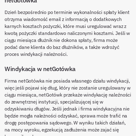
netGotówka
Dzień bezpośrednio po terminie wykonalności spłaty klient
otrzyma wiadomość email z informacją o dodatkowych
karnych kosztach pożyczki, które musi uregulować wraz z
kwotą pożyczki standardowo naliczonymi kosztami. Jeśli w
ciągu miesiąca dłużnik nie dokona spłaty, firma może
podać dane klienta do baz dłużników, a także wdrożyć
proces windykacji należności.
Windykacja w netGotówka
Firma netGotówka nie posiada własnego działu windykacji,
więc jeśli pojawi się dług, który nie zostanie uregulowany w
ciągu miesiąca, netGotówk przekaże windykację naleźności
do zewnętrznej instytucji, specjalizującej się w
odzyskiwaniu długów. Jeśli jednak i firma windykacyjna nie
będzie mogła należności odzyskać, sprawa może trafić na
drogę postępowania sądowego. W wyniku takich działań,
na mocy wyroku, egzekucją zadłużenia może zajać się