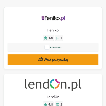
Feniko
4.0
4
PORÓWNAJ
Weź pożyczkę
LendOn
4.8
2