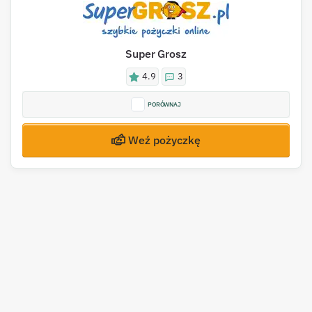
Super Grosz
4.9
3
PORÓWNAJ
Weź pożyczkę