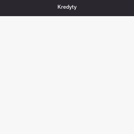
Kredyty
Banki w Polsce
Konta
Płatności
Pożyczki pozabankowe
Oszczędności
Bezpieczeństwo
Pośrednicy kredytowi
Zadłużenia
Pomoc socjalna w Polsce