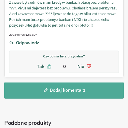
Zawsze była odmów mam kredy w bankach płacę bez problemu
????. Vivus mi daje tesz bez problemu. Chotiasz brałem perszy raz .
A oni zawsze odmowa ???? i jeszcze do tego w biku jest ta odmowa .
Po nich mam teraz problemy z bankami NIKt nie chce udzielić
pożyczek .Net gotuwka to jest totalne dno i błoto!!!!
2024-04-05 12:33:07
Odpowiedz
Czy opinia była przydatna?
Tak
0
Nie
Dodaj komentarz
Podobne produkty