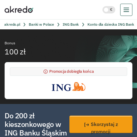
akredo.pl
Banki w Polsce
ING Bank
Konto dla dziecka ING Bank
Bonus
100 zł
Promocja dobiegła końca
Do 200 zł
kieszonkowego w
Skorzystaj z
ING Banku Śląskim
promocji