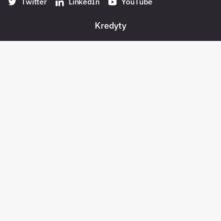
Twitter
LinkedIn
YouTube
Kredyty
Banki w Polsce
Konta
Płatności
Pożyczki pozabankowe
Oszczędności
Bezpieczeństwo
Pośrednicy kredytowi
Zadłużenia
Pomoc socjalna w Polsce