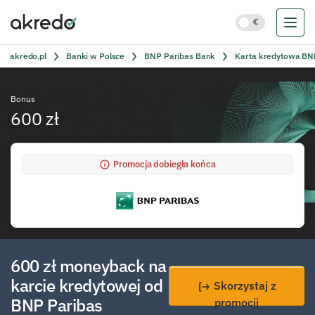
akredo.pl
Banki w Polsce
BNP Paribas Bank
Karta kredytowa BN
Bonus
600 zł
Promocja dobiegła końca
600 zł moneyback na
karcie kredytowej od
Skorzystaj z
BNP Paribas
promocji