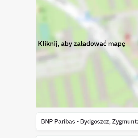
Kliknij, aby załadować mapę
BNP Paribas
-
Bydgoszcz
,
Zygmunta